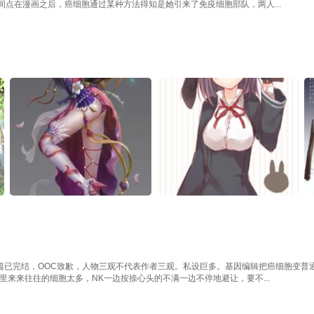
点在漫画之后，癌细胞通过某种方法得知是她引来了免疫细胞部队，两人...
短篇已完结，OOC致歉，人物三观不代表作者三观。私设巨多。基因编辑把癌细胞变普
里来来往往的细胞太多，NK一边按捺心头的不满一边不停地避让，要不...