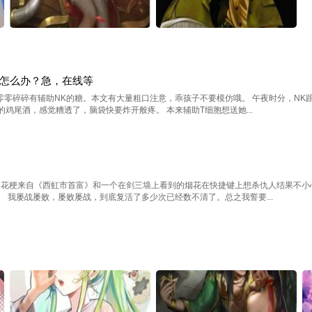
怎么办？急，在线等
零零碎碎有辅助NK的糖。本文有大量粗口注意，乖孩子不要模仿哦。 午夜时分，NK
鸡尾酒，感觉糟透了，脑袋快要炸开般疼。 本来辅助T细胞想送她...
烟花梗来自《西虹市首富》和一个在剑三墙上看到的烟花在快捷键上想杀仇人结果不小
 我屡战屡败，屡败屡战，到底复活了多少次已经数不清了。总之我誓要...