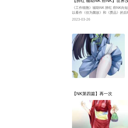
【肺红 辅助NK 癌NK】世界
《工作细胞》辅助NK 肺红 癌NK
以看作《但为菌故》和《赝品》的后续
2023-03-26
【NK第四篇】再一次