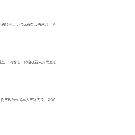
他的转椅上，把玩着自己的佩刀。 办
生过一场苦战，药物机器人的无差别
人物三观与作者本人三观无关。OOC