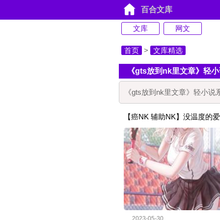
百合文库
文库
网文
首页
>
文库精选
《gts放到nk里文章》轻
《gts放到nk里文章》轻
【癌NK 辅助NK】没温度的爱
2023-05-30