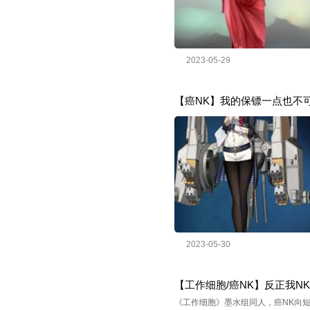
2023-05-29
【癌NK】我的保镖一点也不
2023-05-30
【工作细胞/癌NK】反正我N
《工作细胞》墨水组同人，癌NK向