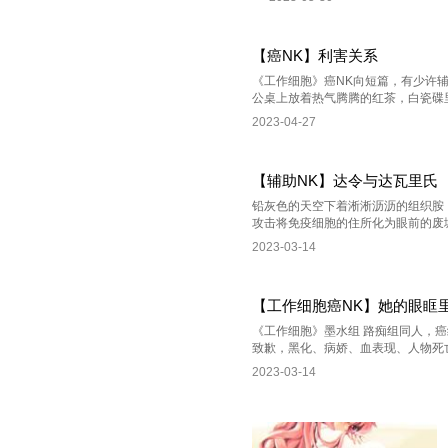
【癌NK】利害关系
《工作细胞》癌NK向短篇，有少许辅
公桌上放着热气腾腾的红茶，白瓷碟里
2023-04-27
【辅助NK】达令与达瓦里氏
铅灰色的天空下着淅淅沥沥的组织胺
攻击将免疫细胞的住所化为眼前的废墟
2023-03-14
【工作细胞癌NK】她的眼眶
《工作细胞》墨水组 路痴组同人，癌
致歉，黑化、病娇、血表现、人物死亡 
2023-03-14