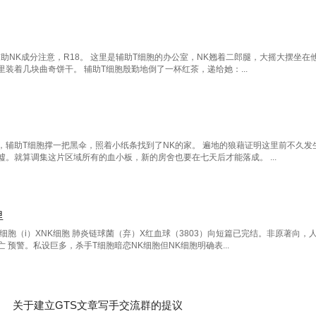
助NK成分注意，R18。 这里是辅助T细胞的办公室，NK翘着二郎腿，大摇大摆坐在
装着几块曲奇饼干。 辅助T细胞殷勤地倒了一杯红茶，递给她：...
，辅助T细胞撑一把黑伞，照着小纸条找到了NK的家。 遍地的狼藉证明这里前不久发
。就算调集这片区域所有的血小板，新的房舍也要在七天后才能落成。 ...
里
细胞（i）XNK细胞 肺炎链球菌（弃）X红血球（3803）向短篇已完结。非原著向，
预警。私设巨多，杀手T细胞暗恋NK细胞但NK细胞明确表...
关于建立GTS文章写手交流群的提议