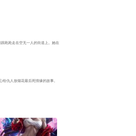
踉踉跄跄走在空无一人的街道上。她在
心给仇人放烟花最后死情缘的故事。