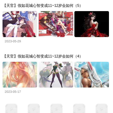
【天官】假如花城心智变成11~12岁会如何（5）
2023-05-29
【天官】假如花城心智变成11~12岁会如何（4）
2023-05-17