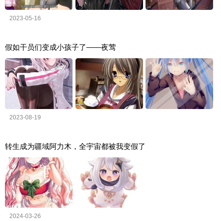
2023-05-16
假如干员们变成小孩子了——夜莺
2023-08-19
转生成为疆域阿力木，全宇宙都被我变假了
2024-03-26