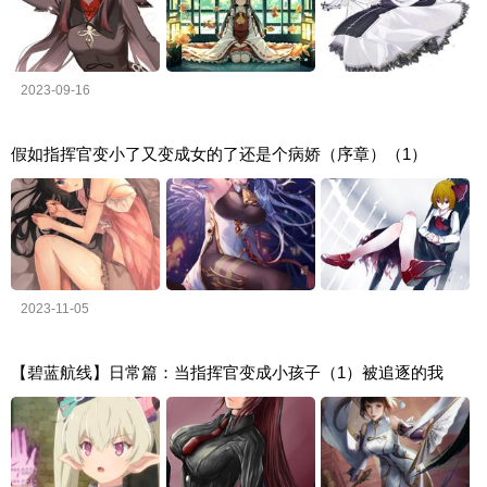
2023-09-16
假如指挥官变小了又变成女的了还是个病娇（序章）（1）
2023-11-05
【碧蓝航线】日常篇：当指挥官变成小孩子（1）被追逐的我