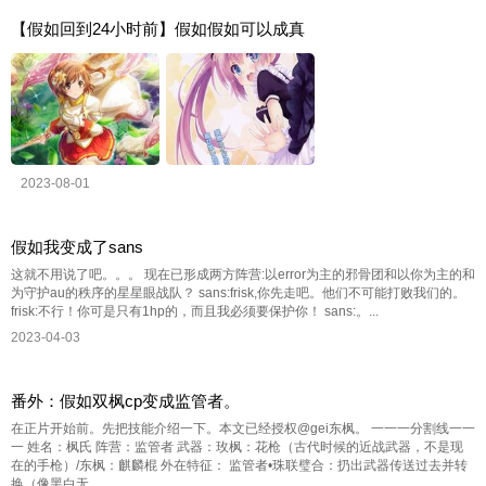
【假如回到24小时前】假如假如可以成真
2023-08-01
假如我变成了sans
这就不用说了吧。。。 现在已形成两方阵营:以error为主的邪骨团和以你为主的和
为守护au的秩序的星星眼战队？ sans:frisk,你先走吧。他们不可能打败我们的。
frisk:不行！你可是只有1hp的，而且我必须要保护你！ sans:。...
2023-04-03
番外：假如双枫cp变成监管者。
在正片开始前。先把技能介绍一下。本文已经授权@gei东枫。 一一一分割线一一
一 姓名：枫氏 阵营：监管者 武器：玫枫：花枪（古代时候的近战武器，不是现
在的手枪）/东枫：麒麟棍 外在特征： 监管者•珠联璧合：扔出武器传送过去并转
换（像黑白无...