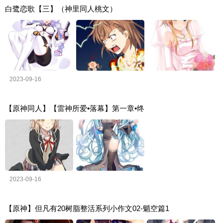
白鹭恋歌【三】（神里同人桃文）
2023-09-16
【原神同人】【雷神所爱•落幕】第一章•终
2023-09-16
【原神】但凡有20树脂整活系列小作文02-魈空篇1