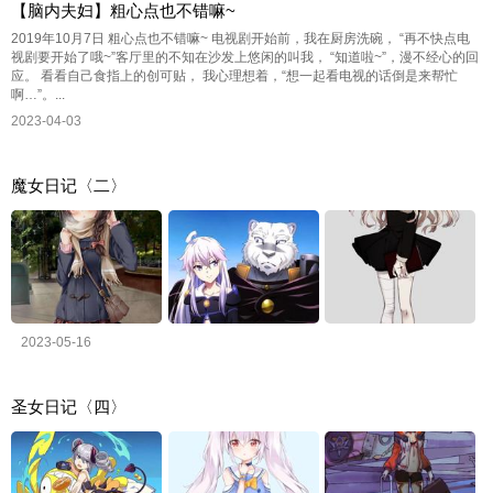
【脑内夫妇】粗心点也不错嘛~
2019年10月7日 粗心点也不错嘛~ 电视剧开始前，我在厨房洗碗， “再不快点电
视剧要开始了哦~”客厅里的不知在沙发上悠闲的叫我， “知道啦~”，漫不经心的回
应。 看看自己食指上的创可贴， 我心理想着，“想一起看电视的话倒是来帮忙
啊…”。...
2023-04-03
魔女日记〈二〉
2023-05-16
圣女日记〈四〉