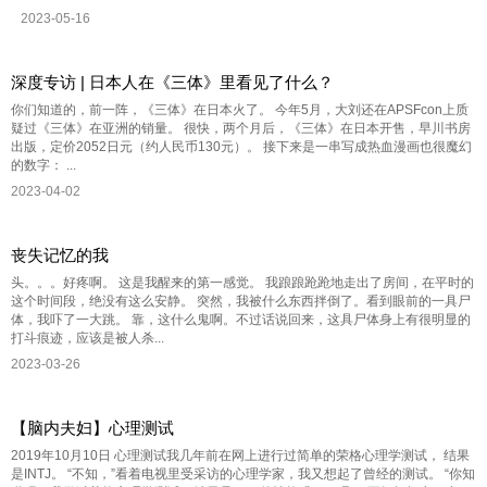
2023-05-16
深度专访 | 日本人在《三体》里看见了什么？
你们知道的，前一阵，《三体》在日本火了。 今年5月，大刘还在APSFcon上质
疑过《三体》在亚洲的销量。 很快，两个月后，《三体》在日本开售，早川书房
出版，定价2052日元（约人民币130元）。 接下来是一串写成热血漫画也很魔幻
的数字： ...
2023-04-02
丧失记忆的我
头。。。好疼啊。 这是我醒来的第一感觉。 我踉踉跄跄地走出了房间，在平时的
这个时间段，绝没有这么安静。 突然，我被什么东西拌倒了。看到眼前的一具尸
体，我吓了一大跳。 靠，这什么鬼啊。不过话说回来，这具尸体身上有很明显的
打斗痕迹，应该是被人杀...
2023-03-26
【脑内夫妇】心理测试
2019年10月10日 心理测试我几年前在网上进行过简单的荣格心理学测试， 结果
是INTJ。 “不知，”看着电视里受采访的心理学家，我又想起了曾经的测试。 “你知