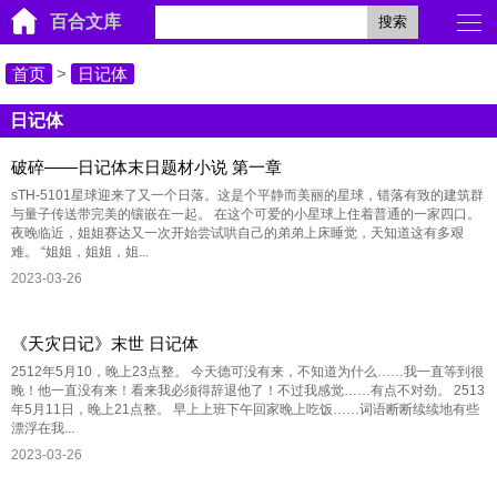
百合文库
搜索
首页
>
日记体
日记体
破碎——日记体末日题材小说 第一章
sTH-5101星球迎来了又一个日落。这是个平静而美丽的星球，错落有致的建筑群
与量子传送带完美的镶嵌在一起。 在这个可爱的小星球上住着普通的一家四口。
夜晚临近，姐姐赛达又一次开始尝试哄自己的弟弟上床睡觉，天知道这有多艰
难。 “姐姐，姐姐，姐...
2023-03-26
《天灾日记》末世 日记体
2512年5月10，晚上23点整。 今天德可没有来，不知道为什么……我一直等到很
晚！他一直没有来！看来我必须得辞退他了！不过我感觉……有点不对劲。 2513
年5月11日，晚上21点整。 早上上班下午回家晚上吃饭……词语断断续续地有些
漂浮在我...
2023-03-26