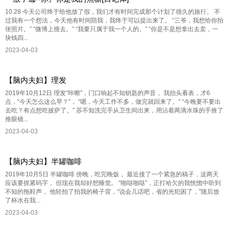
10.28 今天公司终于给他放了假，我们才有时间完成那个计划了很久的旅行。 不
过我有一个想法，今天他有时间陪我，我终于可以提出来了。 “三爷，我想给你拍
张照片。” “微博上搜去。” “我要只属于我一个人的。” “你是不是想拿出去卖，一
块钱四...
2023-04-03
【脑内夫妇】理发
2019年10月12日 理发“咔嚓”，门口响起不知钥匙的声音， 我抬头看表，才6
点，“今天怎么这么早？”， “嗯，今天工作不多，做完就回来了。” “今晚要不要出
去吃？有点想吃披萨了。” 苏不知洗完手从卫生间出来，用沾着两滴水珠的手推了
推眼镜...
2023-04-03
【脑内夫妇】半罐咖啡
2019年10月5日 半罐咖啡 傍晚，吃完晚饭， 最近接了一个紧急的稿子，这两天
应该要抓紧码字， 但现在我却好想睡觉。 “啪哒啪哒”，正打哈欠的我恍惚中听到
不知的拖鞋声， 他轻拍了拍我的椅子背，“说会儿话吧，省的光犯困了，”随后放
了杯水在我...
2023-04-03