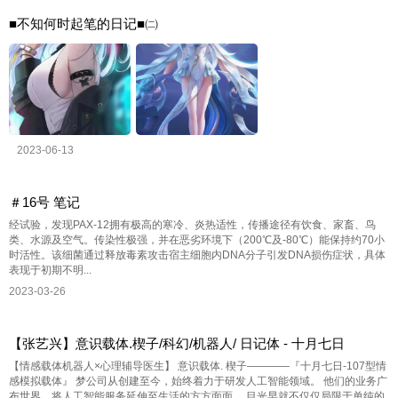
■不知何时起笔的日记■㈡
2023-06-13
＃16号 笔记
经试验，发现PAX-12拥有极高的寒冷、炎热适性，传播途径有饮食、家畜、鸟
类、水源及空气。传染性极强，并在恶劣环境下（200℃及-80℃）能保持约70小
时活性。该细菌通过释放毒素攻击宿主细胞内DNA分子引发DNA损伤症状，具体
表现于初期不明...
2023-03-26
【张艺兴】意识载体.楔子/科幻/机器人/ 日记体 - 十月七日
【情感载体机器人×心理辅导医生】 意识载体. 楔子————『十月七日-107型情
感模拟载体』 梦公司从创建至今，始终着力于研发人工智能领域。 他们的业务广
布世界，将人工智能服务延伸至生活的方方面面。 目光早就不仅仅局限于单纯的