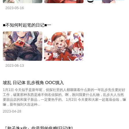
2023-05-16
■不知何时起笔的日记■一
2023-06-13
坡乱 日记体 乱步视角 OOC慎入
1月1日 今天似乎是新年呢，侦探社里的人都嚷嚷着什么新的一年乱步先生要好好
工作，破案那种东西是难不倒名侦探的。啊，敦问我要什么礼物，乱步大人当然
要甜品店的和菓子新品，一定要热乎的。 1月2日 今天要和大家一起逛庙会啦，嘛
嘛，新年抽到大吉这种...
2023-04-28
『敖子逸×你』你是我的焦糖[日记体]