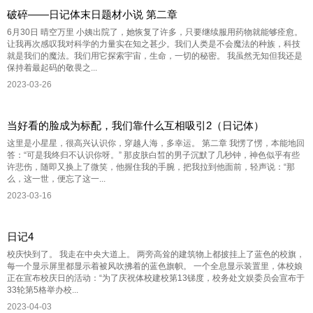
破碎——日记体末日题材小说 第二章
6月30日 晴空万里 小姨出院了，她恢复了许多，只要继续服用药物就能够痊愈。
让我再次感叹我对科学的力量实在知之甚少。我们人类是不会魔法的种族，科技
就是我们的魔法。我们用它探索宇宙，生命，一切的秘密。 我虽然无知但我还是
保持着最起码的敬畏之...
2023-03-26
当好看的脸成为标配，我们靠什么互相吸引2（日记体）
这里是小星星，很高兴认识你，穿越人海，多幸运。 第二章 我愣了愣，本能地回
答：“可是我终归不认识你呀。” 那皮肤白皙的男子沉默了几秒钟，神色似乎有些
许悲伤，随即又换上了微笑，他握住我的手腕，把我拉到他面前，轻声说：“那
么，这一世，便忘了这一...
2023-03-16
日记4
校庆快到了。 我走在中央大道上。 两旁高耸的建筑物上都披挂上了蓝色的校旗，
每一个显示屏里都显示着被风吹拂着的蓝色旗帜。 一个全息显示装置里，体校娘
正在宣布校庆日的活动：“为了庆祝体校建校第13锑度，校务处文娱委员会宣布于
33轮第5格举办校...
2023-04-03