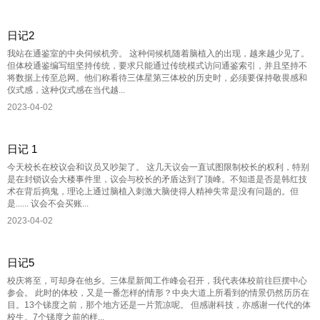
日记2
我站在通鉴室的中央伺候机旁。 这种伺候机随着脑植入的出现，越来越少见了。
但体校通鉴编写组坚持传统，要求只能通过传统模式访问通鉴索引，并且坚持不
将数据上传至总网。他们称看待三体星第三体校的历史时，必须要保持敬畏感和
仪式感，这种仪式感在当代越...
2023-04-02
日记 1
今天校长在校议会和议员又吵架了。 这几天议会一直试图限制校长的权利，特别
是在封锁议会大楼事件里，议会与校长的矛盾达到了顶峰。不知道是否是韩红技
术在背后捣鬼，理论上通过脑植入刺激大脑使得人精神失常是没有问题的。但
是...... 议会不会买账...
2023-04-02
日记5
校庆将至，可却身在他乡。三体星新闻工作峰会召开，我代表体校前往巨摆中心
参会。 此时的体校，又是一番怎样的情形？中央大道上所看到的情景仍然历历在
目。13个锑度之前，那个地方还是一片荒凉呢。 但感谢科技，亦感谢一代代的体
校生。7个锑度之前的样...