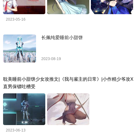
2023-05-16
长佩纯爱睡前小甜饼
2023-08-19
耽美睡前小甜饼少女攻推文|《我与雇主的日常》|小作精少爷攻X
直男保镖吐槽受
2023-06-13