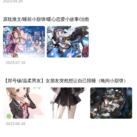
2023-04-26
原耽推文/睡前小甜饼/暖心恋爱小故事/治愈
2023-07-16
【郑号锡/温柔男友】女朋友突然想让自己陪睡（晚间小甜饼）
2023-06-28