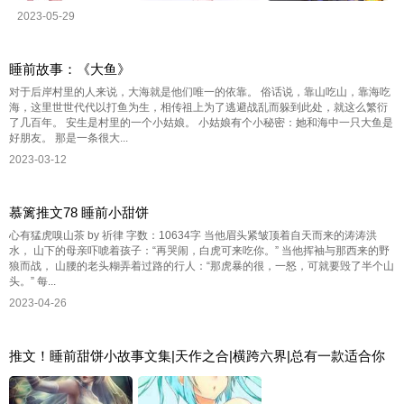
2023-05-29
睡前故事：《大鱼》
对于后岸村里的人来说，大海就是他们唯一的依靠。 俗话说，靠山吃山，靠海吃
海，这里世世代代以打鱼为生，相传祖上为了逃避战乱而躲到此处，就这么繁衍
了几百年。 安生是村里的一个小姑娘。 小姑娘有个小秘密：她和海中一只大鱼是
好朋友。 那是一条很大...
2023-03-12
慕篱推文78 睡前小甜饼
心有猛虎嗅山茶 by 祈律 字数：10634字 当他眉头紧皱顶着自天而来的涛涛洪
水， 山下的母亲吓唬着孩子：“再哭闹，白虎可来吃你。” 当他挥袖与那西来的野
狼而战， 山腰的老头糊弄着过路的行人：“那虎暴的很，一怒，可就要毁了半个山
头。” 每...
2023-04-26
推文！睡前甜饼小故事文集|天作之合|横跨六界|总有一款适合你