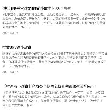
[桃夭][单手写甜文][睡前小故事]花妖与书生
#世不遇你，生无可喜 月圆之夜。 土地缝隙迸发出一道白光，一株碧绿的芽儿冒
出头来，愈长愈高，开枝散叶，长到半人高的时候摇身一变，化作一个妙龄少女
的模样跪坐在地上，懒懒地打了个哈欠，舒展开白皙的胳膊，好奇的四下打量开
周遭的世界。 “妖.......
2023-03-26
推文36 3篇小甜饼
隔壁的人总是发出奇怪的声音 by帕夫帕夫 想很多直男季先生以为隔壁是个声音好
听有点精分且精力旺盛很放得开的小gay？ 不是，其实是只腼腆又害羞的小白
兔。 这不是欢脱向沙雕文，是篇平平淡淡流水账小短文，年上，学弟暗恋修成正
果，反正很甜就对了。...
2023-03-27
【推睡前小甜饼】穿成公企鹅的我找企鹅弟弟生蛋蛋|ω・）
《穿越世界之旅》by脂肪颗粒 文评(无剧透): 先下结论，一万字小短篇，攻受双
萌，看完就可以甜甜的睡觉啦，强推。 这篇文应该是我推的最短的小甜饼了，一
万字我再剧透就丧心病狂了。作者是脂肪颗粒，写《绅士的仆人》《绅士的庄
园》那个太太哦。 提到...