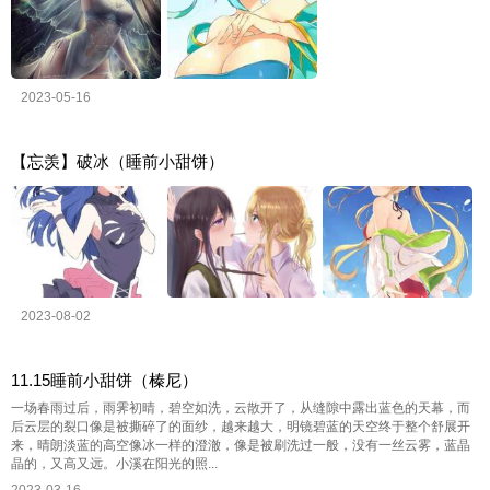
2023-05-16
【忘羡】破冰（睡前小甜饼）
2023-08-02
11.15睡前小甜饼（榛尼）
一场春雨过后，雨霁初晴，碧空如洗，云散开了，从缝隙中露出蓝色的天幕，而
后云层的裂口像是被撕碎了的面纱，越来越大，明镜碧蓝的天空终于整个舒展开
来，晴朗淡蓝的高空像冰一样的澄澈，像是被刷洗过一般，没有一丝云雾，蓝晶
晶的，又高又远。小溪在阳光的照...