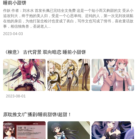
睡前小甜饼
作妖 作者：刘水水 首发长佩已完结全文免费 这是一个短小而又齁甜的文 受从小
追攻到大，终于抱的美人归，受是一个心思单纯、迟钝的人，第一次见到攻就黏
在他的身后，为他打架念检讨也变成了表白，写作文也写成了情书，喜欢童话故
事，相信独角兽，圣诞老人...
2023-04-03
《柳意》 古代背景 双向暗恋 睡前小甜饼
2023-08-01
原耽推文/广播剧/睡前甜饼/超甜！