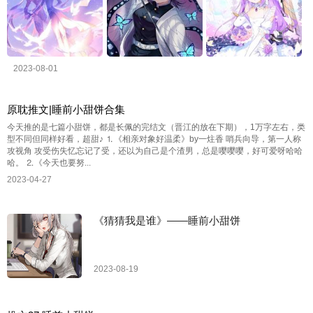
2023-08-01
原耽推文|睡前小甜饼合集
今天推的是七篇小甜饼，都是长佩的完结文（晋江的放在下期），1万字左右，类
型不同但同样好看，超甜♪ ⒈《相亲对象好温柔》by一炷香 哨兵向导，第一人称
攻视角 攻受伤失忆忘记了受，还以为自己是个渣男，总是嘤嘤嘤，好可爱呀哈哈
哈。 ⒉《今天也要努...
2023-04-27
《猜猜我是谁》——睡前小甜饼
2023-08-19