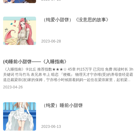
（纯爱小甜饼）《没意思的故事》
2023-06-28
(4)睡前小甜饼——《入睡指南》
《入睡指南》卡比丘 推荐指数★★★☆ 45章 约15万字 已完结 免费 阅读时长 3h
关键词 竹马竹马 表兄弟 年上 暗恋 『梗概』 物理天才宁亦维(受)的养母曾经是霸
道总裁梁崇(攻)家的保姆，宁亦维小时候跟着妈妈一起住在梁崇家里，起初梁...
2023-04-26
（纯爱）睡前小甜饼
2023-06-13