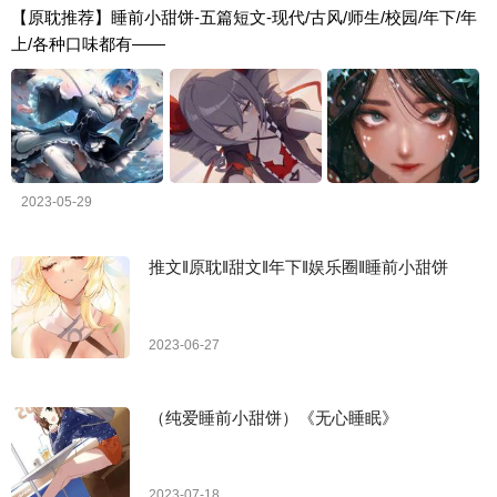
【原耽推荐】睡前小甜饼-五篇短文-现代/古风/师生/校园/年下/年
上/各种口味都有——
2023-05-29
推文‖原耽‖甜文‖年下‖娱乐圈‖睡前小甜饼
2023-06-27
（纯爱睡前小甜饼）《无心睡眠》
2023-07-18