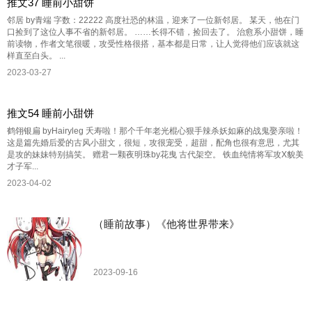
推文37 睡前小甜饼
邻居 by青端 字数：22222 高度社恐的林温，迎来了一位新邻居。 某天，他在门
口捡到了这位人事不省的新邻居。 ……长得不错，捡回去了。 治愈系小甜饼，睡
前读物，作者文笔很暖，攻受性格很搭，基本都是日常，让人觉得他们应该就这
样直至白头。 ...
2023-03-27
推文54 睡前小甜饼
鹤翎银扁 byHairyleg 夭寿啦！那个千年老光棍心狠手辣杀妖如麻的战鬼娶亲啦！
这是篇先婚后爱的古风小甜文，很短，攻很宠受，超甜，配角也很有意思，尤其
是攻的妹妹特别搞笑。 赠君一颗夜明珠by花曳 古代架空。 铁血纯情将军攻X貌美
才子军...
2023-04-02
（睡前故事）《他将世界带来》
2023-09-16