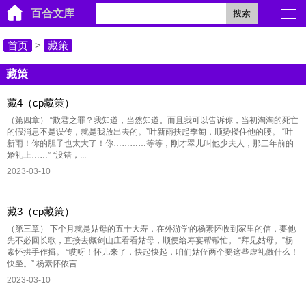
百合文库
搜索
首页
>
藏策
藏策
藏4（cp藏策）
（第四章） “欺君之罪？我知道，当然知道。而且我可以告诉你，当初淘淘的死亡
的假消息不是误传，就是我放出去的。”叶新雨扶起季匋，顺势搂住他的腰。 “叶
新雨！你的胆子也太大了！你…………等等，刚才翠儿叫他少夫人，那三年前的
婚礼上……” “没错，...
2023-03-10
藏3（cp藏策）
（第三章） 下个月就是姑母的五十大寿，在外游学的杨素怀收到家里的信，要他
先不必回长歌，直接去藏剑山庄看看姑母，顺便给寿宴帮帮忙。 “拜见姑母。”杨
素怀拱手作揖。 “哎呀！怀儿来了，快起快起，咱们姑侄两个要这些虚礼做什么！
快坐。” 杨素怀依言...
2023-03-10