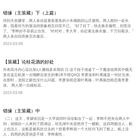
错缘（主策藏）下（上篇）
待到天色骤变，两人各自提着装着鱼的小木桶跑回山庄避雨。两人跑到一处长
廊，指着对方的落汤鸡形象相互闷笑不已。 “好了好了，快去换衣服吧，别受凉
了。”李晔好不容易止住笑。 “对对对，李大哥，你赶紧去换衣服，千万别着凉。”
两人各自回房换完衣服后...
2023-03-09
【策藏】论桂花酒的好处
外表高冷内心逗比策x人傻钱多呆萌叽 注:这个段子借鉴了一下魔道祖师其中魏无
羡在蓝忘机第一次喝醉后发生的事(求不喷QAQ) 李萧洛和叶离殇是一对好兄弟。
在那时，龙阳之癖也没什么问题。李萧洛暗恋着叶离殇，叶离殇也暗恋着李萧
洛。 两人第一次碰桂花...
2023-03-06
错缘（主策藏）中
（二） 这天，李嬛依旧是一大早就同叶语珍黏在了一起，李晔不想夹在两人中
间，就独自一人来到了西湖边，却见湖中央居然停了一艘船。这四周都没人，船
上也没人，这船是被风吹过去的？想着李晔就一个大轻功飞到了船上。船上没
人，四周的风景倒是不错，李晔索性...