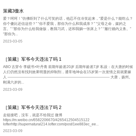
策藏3傲水
爱？呵呵！”仿佛听到了什么可笑的话，他忍不住冷笑起来，“爱是什么？能吃么？
你个傻比还信这些？” “你不爱我，那你为什么和我成亲？” “父母之命，媒妁之
言。” “那你为什么给我做饭，教我习武，还和我躺一张床上？” “履行婚内义务。”
“那你为...
2023-03-05
［策藏］军爷今天违法了吗 1
ABO 古穿今 李砚书×叶丹青 前期年龄差20岁 后期年龄差7岁 私设：在大唐的时候
人们仍然没有找到效果明显的抑制剂，通常地坤会在15岁第一次发情之前就要嫁
人 ———————————————————————————— 大唐，扬州。
刚满六岁的...
2023-03-09
［策藏］军爷今天违法了吗 2
走链接吧，没车，就是不给我过 微博
https://m.weibo.cn/6582206670/4265412504515122
lofterhttp://supernatural214.lofter.com/post/1ee883ec_ee...
2023-03-09