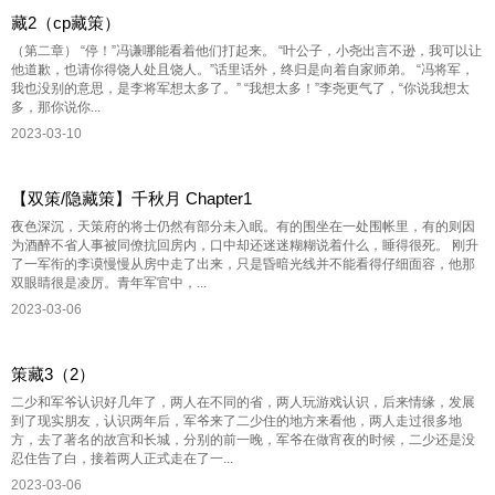
藏2（cp藏策）
（第二章） “停！”冯谦哪能看着他们打起来。 “叶公子，小尧出言不逊，我可以让
他道歉，也请你得饶人处且饶人。”话里话外，终归是向着自家师弟。 “冯将军，
我也没别的意思，是李将军想太多了。” “我想太多！”李尧更气了，“你说我想太
多，那你说你...
2023-03-10
【双策/隐藏策】千秋月 Chapter1
夜色深沉，天策府的将士仍然有部分未入眠。有的围坐在一处围帐里，有的则因
为酒醉不省人事被同僚抗回房内，口中却还迷迷糊糊说着什么，睡得很死。 刚升
了一军衔的李谟慢慢从房中走了出来，只是昏暗光线并不能看得仔细面容，他那
双眼睛很是凌厉。青年军官中，...
2023-03-06
策藏3（2）
二少和军爷认识好几年了，两人在不同的省，两人玩游戏认识，后来情缘，发展
到了现实朋友，认识两年后，军爷来了二少住的地方来看他，两人走过很多地
方，去了著名的故宫和长城，分别的前一晚，军爷在做宵夜的时候，二少还是没
忍住告了白，接着两人正式走在了一...
2023-03-06