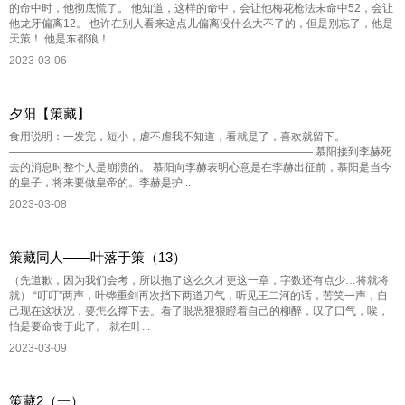
的命中时，他彻底慌了。 他知道，这样的命中，会让他梅花枪法未命中52，会让
他龙牙偏离12。 也许在别人看来这点儿偏离没什么大不了的，但是别忘了，他是
天策！ 他是东都狼！...
2023-03-06
夕阳【策藏】
食用说明：一发完，短小，虐不虐我不知道，看就是了，喜欢就留下。
———————————————————————————— 慕阳接到李赫死
去的消息时整个人是崩溃的。 慕阳向李赫表明心意是在李赫出征前，慕阳是当今
的皇子，将来要做皇帝的。李赫是护...
2023-03-08
策藏同人——叶落于策（13）
（先道歉，因为我们会考，所以拖了这么久才更这一章，字数还有点少…将就将
就） “叮叮”两声，叶铧重剑再次挡下两道刀气，听见王二河的话，苦笑一声，自
己现在这状况，要怎么撑下去。看了眼恶狠狠瞪着自己的柳醉，叹了口气，唉，
怕是要命丧于此了。 就在叶...
2023-03-09
策藏2（一）