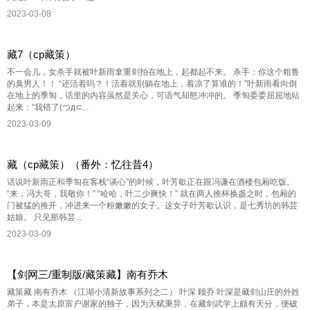
2023-03-08
藏7（cp藏策）
不一会儿，女杀手就被叶新雨拿重剑拍在地上，起都起不来。 杀手：你这个粗鲁
的臭男人！！ “还活着吗？！活着就别躺在地上，着凉了算谁的！”叶新雨看向倒
在地上的季匋，话里的内容虽然是关心，可语气却怒冲冲的。 季匋委委屈屈地站
起来：“我错了(つд⊂...
2023-03-09
藏（cp藏策）（番外：忆往昔4）
话说叶新雨正和季匋在客栈“谈心”的时候，叶芳歇正在跟冯谦在酒楼包厢吃饭。
“来，冯大哥，我敬你！” “哈哈，叶二少爽快！” 就在两人推杯换盏之时，包厢的
门被猛的推开，冲进来一个粉嫩嫩的女子。这女子叶芳歇认识，是七秀坊的韩芸
姑娘。 只见那韩芸...
2023-03-09
【剑网三/重制版/藏策藏】南有乔木
藏策藏 南有乔木 （江湖小清新故事系列之二） 叶深 顾乔 叶深是藏剑山庄的外姓
弟子，本是太原富户谢家的独子，因为天赋秉异，在藏剑武学上颇有天分，便破