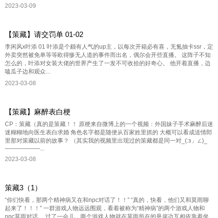
2023-03-09
【策藏】请交罚单 01-02
李闲风x叶添 01 叶添是个颇有人气的up主，以每次开箱必有喜，无氪抽卡ssr，定
外卖突然被免单等等欧得惨无人道的事件而出名，偶尔会开些直播。 这阵子不知
怎么的，叶添对女装大佬的世界产生了一发不可收拾的好奇心。 他开着直播，边
嗑瓜子边和观众...
2023-03-08
【策藏】麻醉表白梗
CP：策藏（真的是策藏！！ 原梗来自微博上的一个视频：外国妹子手术麻醉后迷
迷糊糊地向医生表白求婚 角色名字都是随便从百家姓里抓的 大概可以看成送情郎
里那对策藏以前的故事？ （其实我的视频里出现过的策藏都是同一对_(:з」∠)_
——————...
2023-03-08
策藏3（1）
“你们快看，那两个精神病又在和npc对话了！！” “真的，快看，他们又和莫雨聊
起来了！！！” 一群游戏人物远远围观，看着被称为“精神病”的两个游戏人物和
npc莫雨对话。 过了一会儿，两个游戏人物就在莫雨所在的悬崖边互相依靠着坐