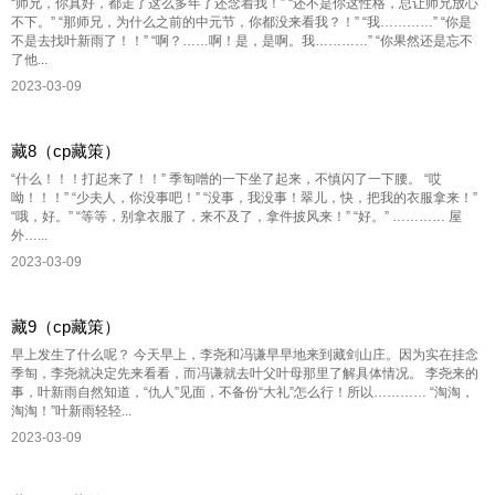
“师兄，你真好，都走了这么多年了还念着我！” “还不是你这性格，总让师兄放心
不下。” “那师兄，为什么之前的中元节，你都没来看我？！” “我…………” “你是
不是去找叶新雨了！！” “啊？……啊！是，是啊。我…………” “你果然还是忘不
了他...
2023-03-09
藏8（cp藏策）
“什么！！！打起来了！！” 季匋噌的一下坐了起来，不慎闪了一下腰。 “哎
呦！！！” “少夫人，你没事吧！” “没事，我没事！翠儿，快，把我的衣服拿来！”
“哦，好。” “等等，别拿衣服了，来不及了，拿件披风来！” “好。” ………… 屋
外…...
2023-03-09
藏9（cp藏策）
早上发生了什么呢？ 今天早上，李尧和冯谦早早地来到藏剑山庄。因为实在挂念
季匋，李尧就决定先来看看，而冯谦就去叶父叶母那里了解具体情况。 李尧来的
事，叶新雨自然知道，“仇人”见面，不备份“大礼”怎么行！所以………… “淘淘，
淘淘！”叶新雨轻轻...
2023-03-09