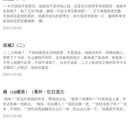
一 今天游戏字更新完，他就迫不及待地上线，还是在天策府李承恩面前，他条件
反射跪下，刷了几句“统领，赐我一只哈士奇当家策吧！”，又引来围观者无数。
天策府还是很吃香的，他最开始玩的是秀太，来天策府求家策一只，被同样来求
家策的花哥苍爹嘲讽：“醒...
2023-03-05
策藏2（二）
二 二少发烧了。下班回家想去买杯奶茶，不是很远，他就没坐车，回来的路上，
突然下了大雨，怎么都招不到车，还没躲雨的地方，被淋成了落汤鸡，接着第二
天早上就爬不起来，不得不请假了。 住在不远处，二少上班必经之路的军爷今天
没看到二少路过，他站在窗边...
2023-03-05
藏（cp藏策）（番外：忆往昔3）
“淘淘！” 听见叶新雨的声音，季匋转过头。 “新雨？有事吗？” 叶新雨追上来，手
里还拎着一包糕点。 “淘淘，你去哪儿？” “我回去睡一觉。” “你吃东西了吗？” “没
有，不想吃。” “没吃东西就睡觉怎么行！来，吃点点心垫一下。”说着把手里的...
2023-03-09