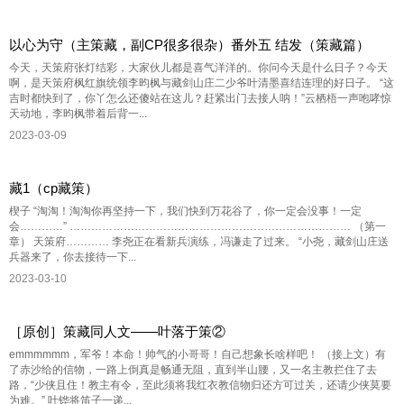
以心为守（主策藏，副CP很多很杂）番外五 结发（策藏篇）
今天，天策府张灯结彩，大家伙儿都是喜气洋洋的。你问今天是什么日子？今天
啊，是天策府枫红旗统领李昀枫与藏剑山庄二少爷叶清墨喜结连理的好日子。 “这
吉时都快到了，你丫怎么还傻站在这儿？赶紧出门去接人呐！”云栖梧一声咆哮惊
天动地，李昀枫带着后背一...
2023-03-09
藏1（cp藏策）
楔子 “淘淘！淘淘你再坚持一下，我们快到万花谷了，你一定会没事！一定
会…………” …………………………………………………………………… （第一
章） 天策府………… 李尧正在看新兵演练，冯谦走了过来。 “小尧，藏剑山庄送
兵器来了，你去接待一下...
2023-03-10
［原创］策藏同人文——叶落于策②
emmmmmm，军爷！本命！帅气的小哥哥！自己想象长啥样吧！ （接上文）有
了赤沙给的信物，一路上倒真是畅通无阻，直到半山腰，又一名主教拦住了去
路，“少侠且住！教主有令，至此须将我红衣教信物归还方可过关，还请少侠莫要
为难。” 叶铧将笛子一递...