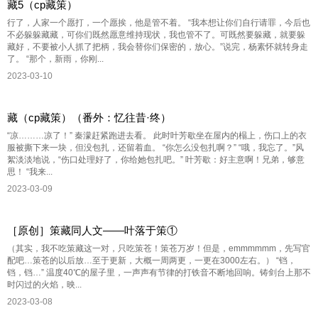
藏5（cp藏策）
行了，人家一个愿打，一个愿挨，他是管不着。 “我本想让你们自行请罪，今后也
不必躲躲藏藏，可你们既然愿意维持现状，我也管不了。可既然要躲藏，就要躲
藏好，不要被小人抓了把柄，我会替你们保密的，放心。”说完，杨素怀就转身走
了。 “那个，新雨，你刚...
2023-03-10
藏（cp藏策）（番外：忆往昔·终）
“凉………凉了！” 秦濛赶紧跑进去看。 此时叶芳歇坐在屋内的榻上，伤口上的衣
服被撕下来一块，但没包扎，还留着血。 “你怎么没包扎啊？” “哦，我忘了。”风
絮淡淡地说，“伤口处理好了，你给她包扎吧。” 叶芳歇：好主意啊！兄弟，够意
思！ “我来...
2023-03-09
［原创］策藏同人文——叶落于策①
（其实，我不吃策藏这一对，只吃策苍！策苍万岁！但是，emmmmmm，先写官
配吧…策苍的以后放…至于更新，大概一周两更，一更在3000左右。） “铛，
铛，铛…” 温度40℃的屋子里，一声声有节律的打铁音不断地回响。铸剑台上那不
时闪过的火焰，映...
2023-03-08