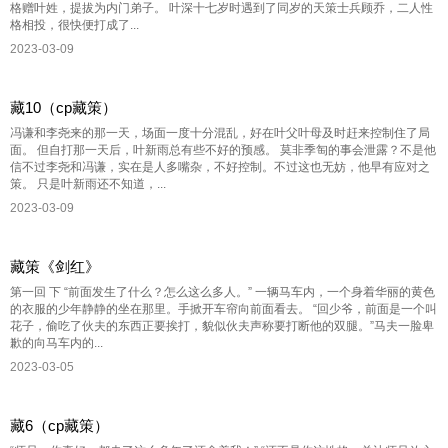
格赠叶姓，提拔为内门弟子。 叶深十七岁时遇到了同岁的天策士兵顾乔，二人性
格相投，很快便打成了...
2023-03-09
藏10（cp藏策）
冯谦和李尧来的那一天，场面一度十分混乱，好在叶父叶母及时赶来控制住了局
面。 但自打那一天后，叶新雨总有些不好的预感。 莫非季匋的事会泄露？不是他
信不过李尧和冯谦，实在是人多嘴杂，不好控制。不过这也无妨，他早有应对之
策。 只是叶新雨还不知道，...
2023-03-09
藏策《剑红》
第一回 下 “前面发生了什么？怎么这么多人。” 一辆马车内，一个身着华丽的黄色
的衣服的少年静静的坐在那里。手掀开车帘向前面看去。 “回少爷，前面是一个叫
花子，偷吃了伙夫的东西正要挨打，貌似伙夫声称要打断他的双腿。”马夫一脸卑
歉的向马车内的...
2023-03-05
藏6（cp藏策）