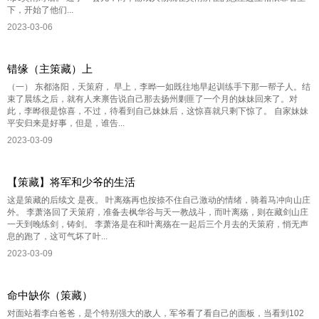
下，开始了他们...
2023-03-06
错缘（主策藏）上
（一） 东都洛阳，天策府， 早上，李晔一如既往地早起训练手下那一帮子人。结
束了晨练之后，就有人来禀告说自己那去扬州剿匪了一个月的妹妹回来了。对
此，李晔很是惊喜，不过，待看到自己妹妹后，这惊喜就只剩下惊了。 自家妹妹
平安归来是好事，但是，谁告...
2023-03-09
【策藏】将军和少爷的生活
这是策藏的后续文 是夜。 叶离殇再也按捺不住自己激动的情绪，骑着马冲向山庄
外。 李萧洛回了天策府，准备去枫华谷与天一教战斗，而叶离殇，则在藏剑山庄
一天到晚练剑，铸剑。 李萧洛是在和叶离殇在一起后三个月去的天策府，悄无声
息的跑了，这可气坏了叶...
2023-03-09
命中缺你（策藏）
对面站着李白爸爸，是个特别强大的敌人，军爷看了看自己的面板，当看到102