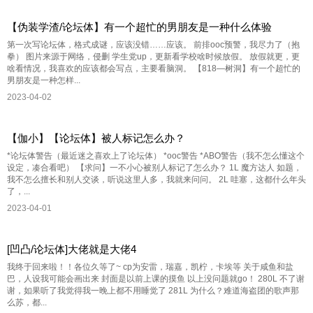
【伪装学渣/论坛体】有一个超忙的男朋友是一种什么体验
第一次写论坛体，格式成谜，应该没错……应该。 前排ooc预警，我尽力了（抱
拳） 图片来源于网络，侵删 学生党up，更新看学校啥时候放假。 放假就更，更
啥看情况，我喜欢的应该都会写点，主要看脑洞。 【818—树洞】有一个超忙的
男朋友是一种怎样...
2023-04-02
【伽小】【论坛体】被人标记怎么办？
*论坛体警告（最近迷之喜欢上了论坛体） *ooc警告 *ABO警告（我不怎么懂这个
设定，凑合看吧） 【求问】一不小心被别人标记了怎么办？ 1L 魔方达人 如题，
我不怎么擅长和别人交谈，听说这里人多，我就来问问。 2L 哇塞，这都什么年头
了，...
2023-04-01
[凹凸/论坛体]大佬就是大佬4
我终于回来啦！！各位久等了~ cp为安雷，瑞嘉，凯柠，卡埃等 关于咸鱼和盐
巴，人设我可能会画出来 封面是以前上课的摸鱼 以上没问题就go！ 280L 不了谢
谢，如果听了我觉得我一晚上都不用睡觉了 281L 为什么？难道海盗团的歌声那
么苏，都...