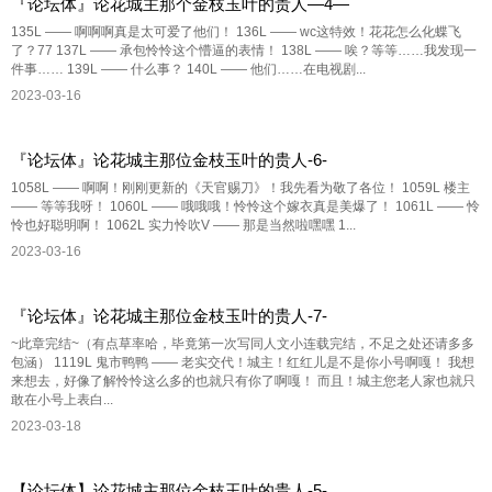
『论坛体』论花城主那个金枝玉叶的贵人—4—
135L —— 啊啊啊真是太可爱了他们！ 136L —— wc这特效！花花怎么化蝶飞
了？77 137L —— 承包怜怜这个懵逼的表情！ 138L —— 唉？等等……我发现一
件事…… 139L —— 什么事？ 140L —— 他们……在电视剧...
2023-03-16
『论坛体』论花城主那位金枝玉叶的贵人-6-
1058L —— 啊啊！刚刚更新的《天官赐刀》！我先看为敬了各位！ 1059L 楼主
—— 等等我呀！ 1060L —— 哦哦哦！怜怜这个嫁衣真是美爆了！ 1061L —— 怜
怜也好聪明啊！ 1062L 实力怜吹V —— 那是当然啦嘿嘿 1...
2023-03-16
『论坛体』论花城主那位金枝玉叶的贵人-7-
~此章完结~（有点草率哈，毕竟第一次写同人文小连载完结，不足之处还请多多
包涵） 1119L 鬼市鸭鸭 —— 老实交代！城主！红红儿是不是你小号啊嘎！ 我想
来想去，好像了解怜怜这么多的也就只有你了啊嘎！ 而且！城主您老人家也就只
敢在小号上表白...
2023-03-18
【论坛体】论花城主那位金枝玉叶的贵人-5-