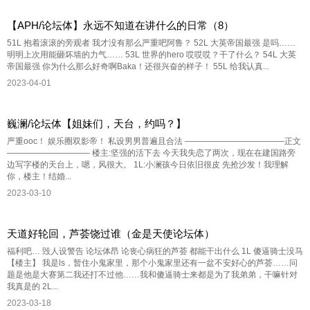
【APH/论坛体】永远不知道在讲什么的日常（8）
51L 抱着滚滚的旁观者 我才没有那么严重吧阿鲁？ 52L 大英帝国最强 是吗……
明明上次用能砸坏墙的力气…… 53L 世界的hero 哎哎哎？干了什么？ 54L 大英
帝国最强 你为什么那么好奇啊Baka！还很兴奋的样子！ 55L 给我认真...
2023-04-01
巍澜/论坛体【姐妹们，天台，约吗？】
严重ooc！ 娱乐圈双影帝！ 私设男男普遍且合法 ————————————正文
—————————— 楼主:坚强的活下去 今天我失恋了两次，现在在建国路旁
边写字楼的天台上，嗯，风很大。 1L:小澜孩今日依旧很皮 先抢沙发！我理解
你，楼主！结婚...
2023-03-10
天道好轮回，芦荟饶过谁（金是天使论坛体）
福利吧… 毁人设警告 论坛体昂 论丧心病狂的芦荟 都能干出什么 1L 傻逼骑士没马
【楼主】 我是ls，暂住小鬼家里，那个小鬼家里还有一盆不安好心的芦荟……问
题是他是大赛第二我还打不过他……我和傻逼骑士来都是为了我弟弟，干嘛针对
我真是的 2L...
2023-03-18