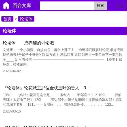
百合文库
搜索
首页
>
论坛体
论坛体
论坛体——成衣铺的讨论吧
文笔废，一个小脑洞，自娱自乐，请勿上升正主！ 锦绣德云顾客讨论吧 求海淀区
锦绣德云8号铺子小哥哥的联系方式！ 发帖回复 返回列表上一页目录下一页跳转
至____页 只看楼主 ————————————————————— 【楼主】如
标题：楼楼是刚...
2023-04-02
『论坛体』论花城主那位金枝玉叶的贵人—3—
108L —— 妈耶！花哥哥这个是……一袭红衣……新郎官？？？ 109L —— 我的
天哪！太好看了吧！ 120L —— 旁边那个小姐姐是谁啊？是新娘的嫁衣耶！感觉
和花城主超配！ 121L —— ls那位。。。那好像是谢怜。。。。。。 122...
2023-03-15