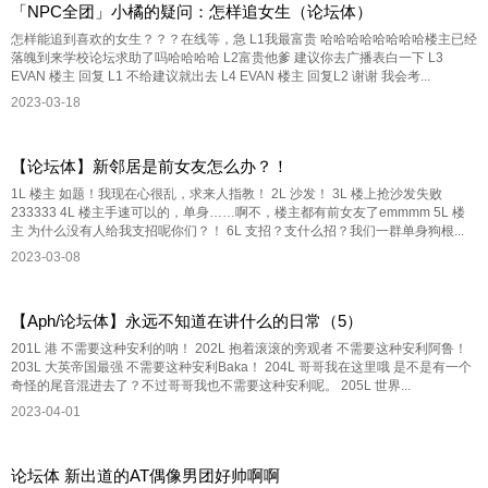
「NPC全团」小橘的疑问：怎样追女生（论坛体）
怎样能追到喜欢的女生？？？在线等，急 L1我最富贵 哈哈哈哈哈哈哈哈楼主已经
落魄到来学校论坛求助了吗哈哈哈哈 L2富贵他爹 建议你去广播表白一下 L3
EVAN 楼主 回复 L1 不给建议就出去 L4 EVAN 楼主 回复L2 谢谢 我会考...
2023-03-18
【论坛体】新邻居是前女友怎么办？！
1L 楼主 如题！我现在心很乱，求来人指教！ 2L 沙发！ 3L 楼上抢沙发失败
233333 4L 楼主手速可以的，单身……啊不，楼主都有前女友了emmmm 5L 楼
主 为什么没有人给我支招呢你们？！ 6L 支招？支什么招？我们一群单身狗根...
2023-03-08
【Aph/论坛体】永远不知道在讲什么的日常（5）
201L 港 不需要这种安利的呐！ 202L 抱着滚滚的旁观者 不需要这种安利阿鲁！
203L 大英帝国最强 不需要这种安利Baka！ 204L 哥哥我在这里哦 是不是有一个
奇怪的尾音混进去了？不过哥哥我也不需要这种安利呢。 205L 世界...
2023-04-01
论坛体 新出道的AT偶像男团好帅啊啊