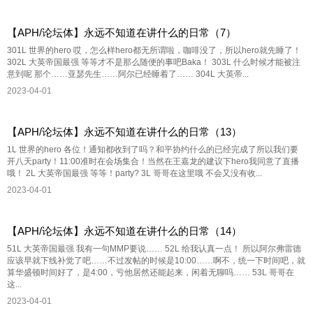
【APH/论坛体】永远不知道在讲什么的日常（7）
301L 世界的hero 哎，怎么样hero都无所谓啦，咖啡没了，所以hero就先睡了！
302L 大英帝国最强 等等才不是那么随便的事吧Baka！ 303L 什么时候才能被注
意到呢 那个……亚瑟先生……阿尔已经睡着了…… 304L 大英帝...
2023-04-01
【APH/论坛体】永远不知道在讲什么的日常（13）
1L 世界的hero 各位！通知都收到了吗？和平协约什么的已经完成了所以我们要
开八天party！11:00准时在会场集合！当然在王嘉龙的建议下hero我同意了直播
哦！ 2L 大英帝国最强 等等！party? 3L 哥哥在这里哦 不会又没有收...
2023-04-01
【APH/论坛体】永远不知道在讲什么的日常（14）
51L 大英帝国最强 我有一句MMP要说…… 52L 给我认真一点！ 所以阿尔弗雷德
应该早就下线补觉了吧……不过发帖的时候是10:00……啊不，统一下时间吧，就
算华盛顿时间好了，是4:00，亏他居然还能起来，闲着无聊吗…… 53L 哥哥在
这...
2023-04-01