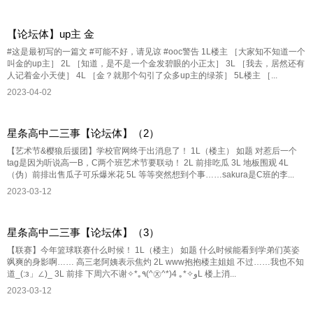
【论坛体】up主 金
#这是最初写的一篇文 #可能不好，请见谅 #ooc警告 1L楼主 ［大家知不知道一个
叫金的up主］ 2L ［知道，是不是一个金发碧眼的小正太］ 3L ［我去，居然还有
人记着金小天使］ 4L ［金？就那个勾引了众多up主的绿茶］ 5L楼主 ［...
2023-04-02
星条高中二三事【论坛体】（2）
【艺术节&樱狼后援团】学校官网终于出消息了！ 1L（楼主） 如题 对惹后一个
tag是因为听说高一B，C两个班艺术节要联动！ 2L 前排吃瓜 3L 地板围观 4L
（伪）前排出售瓜子可乐爆米花 5L 等等突然想到个事……sakura是C班的李...
2023-03-12
星条高中二三事【论坛体】（3）
【联赛】今年篮球联赛什么时候！ 1L（楼主） 如题 什么时候能看到学弟们英姿
飒爽的身影啊…… 高三老阿姨表示焦灼 2L www抱抱楼主姐姐 不过……我也不知
道_(:з」∠)_ 3L 前排 下周六不谢✧*｡٩(^㉨^*)و✧*｡ 4L 楼上消...
2023-03-12