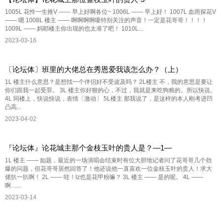
1005L 花怜一生推V —— 早上好啊各位~ 1006L —— 早上好！ 1007L 血雨探花V
—— 嗯 1008L 楼主 —— 啊啊啊啊嗄特别关注的声音！一定是花哥哥！！！！
1009L —— 妈耶楼主你出现的也太准了吧！ 1010L...
2023-03-16
〔论坛体〕班里的大佬总在秀恩爱我该怎么办？（上）
1L 楼主什么意思？是想找一个伴侣好不受波及吗？ 2L楼主 不，我的意思是要让
你们跟我一起受罪。 3L 楼主你好狠的心，不过，我就是来吃狗粮的。所以快说。
4L 同楼上，快说快说，表情〔激动〕 5L楼主 那我说了，是这样的本人刚考进凹
凸高...
2023-04-02
『论坛体』论花城主那个金枝玉叶的贵人是？—1—
1L 楼主 —— 如题，最近的一场演唱会结束时有位大胆地记者问了花哥哥几个劲
爆的问题，但花哥哥居然回答了！他还说他一直喜欢一位金枝玉叶的贵人！求大
佬扒一扒啊！ 2L —— 哇！lz也是花甲粉嘛？ 3L 楼主 —— 是的呢。 4L ——
啊…...
2023-03-14