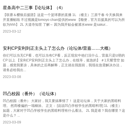
星条高中二三事【论坛体】（4）
【联赛＆樱狼后援团】这是一个篮球赛的直播 1L （楼主）三原千春 今天换我来
开直播帖啦 不过视频是tomoyo chan提供的www 【顺便，官方后援真的可以为所
欲为hhh】 2L 大道寺知世 了解～ 因为我开贴会被灌水www 是sakur...
2023-03-12
安利CP安利到正主头上了怎么办（论坛体/雷嘉……大概）
你们可以当无CP看，也可以当有CP看，反正现实中他们没什么，雷嘉只是lz萌的
CP 以上 【安利CP安利到正主头上了怎么办，在线等，挺急的】 ＃1天耀雪空 如
题，感觉我要凉，具体的之后再解释，正主就在我面前，我现在急需解决办法，
请务必给我出...
2023-03-08
凹凸校园（番外）（论坛体）
凹凸校园（番外） 大家好，我又要搞事情了！ 这是论坛体，关于大家的黑暗料
理。 然而楼偏的一塌糊涂。 正文： [说说凹凸学校学生的黑暗料理] 1L（楼主）
如题，大家对于凹凸学校学生的黑暗料理有什么看法。 2L 我是谁？我在哪里？这
是什么？ ...
2023-03-09