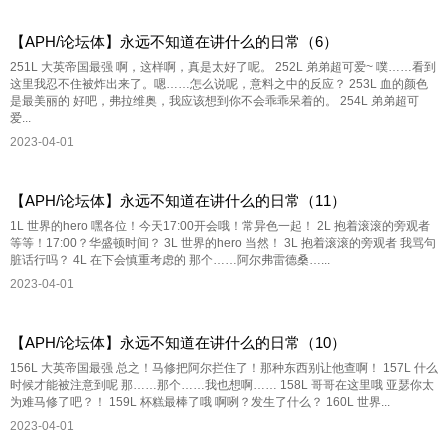
【APH/论坛体】永远不知道在讲什么的日常（6）
251L 大英帝国最强 啊，这样啊，真是太好了呢。 252L 弟弟超可爱~ 噗……看到
这里我忍不住被炸出来了。嗯……怎么说呢，意料之中的反应？ 253L 血的颜色
是最美丽的 好吧，弗拉维奥，我应该想到你不会乖乖呆着的。 254L 弟弟超可
爱...
2023-04-01
【APH/论坛体】永远不知道在讲什么的日常（11）
1L 世界的hero 嘿各位！今天17:00开会哦！常异色一起！ 2L 抱着滚滚的旁观者
等等！17:00？华盛顿时间？ 3L 世界的hero 当然！ 3L 抱着滚滚的旁观者 我骂句
脏话行吗？ 4L 在下会慎重考虑的 那个……阿尔弗雷德桑…...
2023-04-01
【APH/论坛体】永远不知道在讲什么的日常（10）
156L 大英帝国最强 总之！马修把阿尔拦住了！那种东西别让他查啊！ 157L 什么
时候才能被注意到呢 那……那个……我也想啊…… 158L 哥哥在这里哦 亚瑟你太
为难马修了吧？！ 159L 杯糕最棒了哦 啊咧？发生了什么？ 160L 世界...
2023-04-01