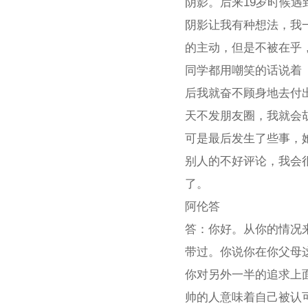
阴影。后来19岁时候
阴影让我有种想法，我
的主动，但是不被在乎
同学都用嘲笑的话说着
后我就奋不顾身地去付
天不发朋友圈，我就会
可是最后发生了些事，
别人的不好评论，我会
了。
阿伦答
答：你好。从你的情况
带过。你说你在你父母
你对另外一半的追求上
帅的人意味着自己被认