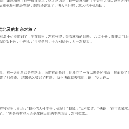
有些热，岛小姐就摘掉了帽子放在腿上，这才意识到，帽子是林海的！于是在大衣口袋里各
和凌海可能还在聊，想想还是算了，明天再问吧，就又把手机放回...
y蜜北及的相亲对象？
咖，北及和岛小姐提前到了，坐在那里，左右张望，等着林海的到来。 八点十分，咖啡店
急忙低下头，小声说：“可能是的，千万别抬头，万一对视太...
想。 有一天他自己走在路上，面前有两条路，他放弃了一直以来走的那条，转而换了
了那条路。 结果他又被记了旷课。 我不明白就去找他，说：“明天你...
寝室里，他说：“我相信人性本善，你呢！” 我说：“我不知道。” 他说：“你可真诚实
” “但是总有些人会偶尔露出他的本来面目，对同类或...