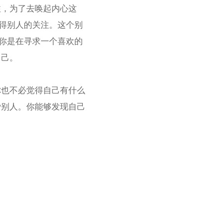
注，为了去唤起内心这
获得别人的关注。这个别
上你是在寻求一个喜欢的
自己。
你也不必觉得自己有什么
爱别人。你能够发现自己