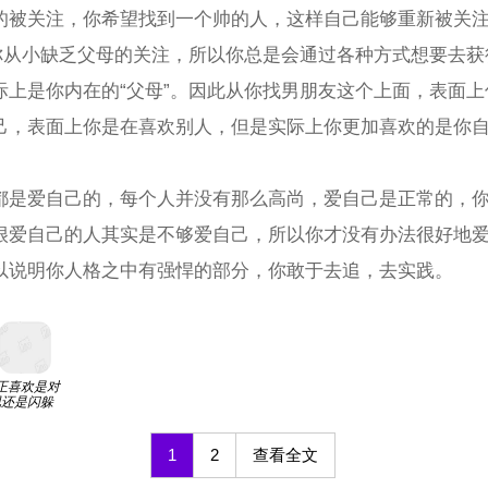
的被关注，你希望找到一个帅的人，这样自己能够重新被关
为你从小缺乏父母的关注，所以你总是会通过各种方式想要去
际上是你内在的“父母”。因此从你找男朋友这个上面，表面
己，表面上你是在喜欢别人，但是实际上你更加喜欢的是你
都是爱自己的，每个人并没有那么高尚，爱自己是正常的，
很爱自己的人其实是不够爱自己，所以你才没有办法很好地
以说明你人格之中有强悍的部分，你敢于去追，去实践。
正喜欢是对
视还是闪躲
1
2
查看全文