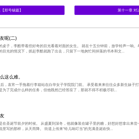
桌【郑号锡篇】
第十一章 对
呢(二)
的桌子，李酷带着些好奇的目光看着对面的女生。 就在十五分钟前，放学铃声一响。
目光的情况下，抓起李酷就跑了出去，只留下一地匆忙间掉落的书本和文...
么这么难。
天后，袁宵一手拖着行李箱站在白华女子学院院门前。 承受着来来往往众多新生妹子打
为了完成什么样的任务，但他既然已经答应了，那就不得不积极尽职...
友
是在圣诞节前夕的时候。 从盛夏到深冬，他就像装在罐子里的糖，好想好想拿出来尝
里写的那样，从天而降。 街道上传来“铃儿响叮当”的充满圣诞欢快...