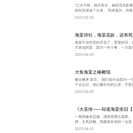
“江水千映，残月双分，袖转流光影
的轻笑便溢了出来。 凭涛荡兴，恃夜
2023-03-25
海棠诗社，海棠花妖，还有死
海棠不合时宜的开花了，贾母的话，
大家说的是，因为一件小事，一方面可
2023-04-03
大鱼海棠之椿楸琨
椿去楸来 前言： 我们或许会因为
子去忘记，他们藏在你的心里，不曾提
2023-03-05
《大圣传——却道海棠依旧【
一夜因缘未忍抛，漫将恩爱比鸾胶。
阔，文风流畅。我最喜欢他的一点是，
2023-04-01