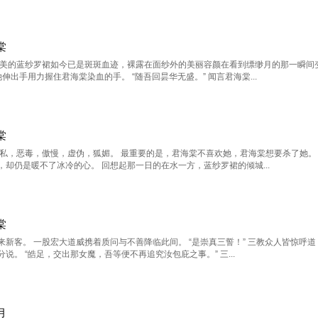
棠
华美的蓝纱罗裙如今已是斑斑血迹，裸露在面纱外的美丽容颜在看到缥缈月的那一瞬间变
伸出手用力握住君海棠染血的手。 “随吾回昙华无盛。” 闻言君海棠...
棠
自私，恶毒，傲慢，虚伪，狐媚。 最重要的是，君海棠不喜欢她，君海棠想要杀了她。
却仍是暖不了冰冷的心。 回想起那一日的在水一方，蓝纱罗裙的倾城...
棠
新客。 一股宏大道威携着质问与不善降临此间。 “是崇真三誓！” 三教众人皆惊呼道
。 “皓足，交出那女魔，吾等便不再追究汝包庇之事。” 三...
月