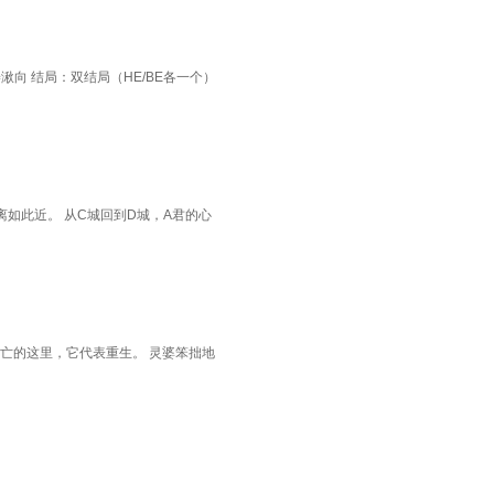
9 CP取向：椿湫向 结局：双结局（HE/BE各一个）
如此近。 从C城回到D城，A君的心
在掌管死亡的这里，它代表重生。 灵婆笨拙地