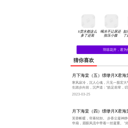
s货水都这么
喝水不让尿还
如
多了还装
按压小腹
了
羽琼花开，君为
猜你喜欢
月下海棠（五）缥缈月X君海
寒风寂冷，沉人心魂，只见一股宏大
生踏步向前，沉声道：“皓足前辈，叨扰
2023-03-25
月下海棠（四）缥缈月X君海
芙蓉帐暖，帘幕轻卸。 步香尘凝神静
华扇，眉眼风流中带着一丝凝重。 “此