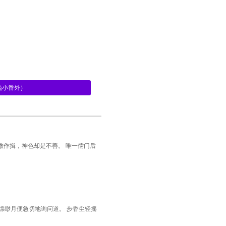
春晚小番外）
微作揖，神色却是不善。 唯一儒门后
缥缈月便急切地询问道。 步香尘轻摇