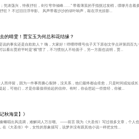
重；凭涛荡兴，恃夜抒狂，剑引穹华倾峰……” 带着薄茧的手指抚过发梢，缥缈月念着
抒狂？ 不过旧日浮华影。 风声带着沙沙的绿叶响声，敲在浮光掠影...
去的晴雯！贾宝玉为何总和花结缘？
是说的事实还是自欺欺人？ 嗨，大家好！哔哩哔哩号虫子天下原创文学点评第四百九
以看出贾府平时是“横”惯了，不习惯别人不给面子，另一方面也说明，贾...
一个人而停留，因为一件事而撕心裂肺，没关系，他们最终都会痊愈，只是时间或短或
起，可他们，才是你最值得拾起的信仰。有时，你会想起一些曾经，你被...
记秋海棠】》
 秦蛾唱出风流调，难解词人万古嘲。 ——前言 我为《大圣传》写过很多文章，个人
在《大圣传》中，女性的形象描写，说梦并没有跟其他小说一样把女性...