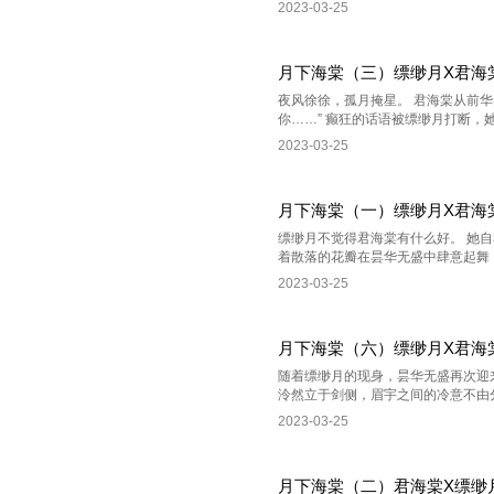
2023-03-25
月下海棠（三）缥缈月X君海
夜风徐徐，孤月掩星。 君海棠从前
你……” 癫狂的话语被缥缈月打断，她
2023-03-25
月下海棠（一）缥缈月X君海
缥缈月不觉得君海棠有什么好。 她
着散落的花瓣在昙华无盛中肆意起舞，
2023-03-25
月下海棠（六）缥缈月X君海
随着缥缈月的现身，昙华无盛再次迎来
泠然立于剑侧，眉宇之间的冷意不由分说
2023-03-25
月下海棠（二）君海棠X缥缈