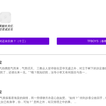
果舰长失忆
还变成女生
何还未归来？（十三）
TFBOYS（
棠
气劲携怒气而来，气势滔天。 三教众人皆停留在昙华无盛之外，对立于树下的涉足微
了，还请出来一见。” “哦？既知叨扰，汝等小辈又有何面目与吾一...
棠
气查探着君海棠的病情，而一旁缥缈月亦是心急如焚。 “如何？” 待到步香尘收回手，
女已有身孕，你…可知？” 意料之外，却又情理之中的事。 ...