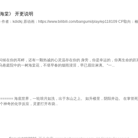
海棠》 开更说明
 作者：kdidkj 原动画：https://www.bilibili.com/bangumi/play/ep11810
问候在你的耳畔，还有一颗热诚的心灵温存在你的 身旁，你是幸运的，你离生命的距离
巷庭院中的一树海棠花，不堪早春的烟雨浸淫，早已眉目淋漓。 “一...
=============== 海底世界，一轮琅月如洗，出于东山之上。 如升楼里，阴阳井边。 
个神奇的化学反应，灵婆打开布袋...