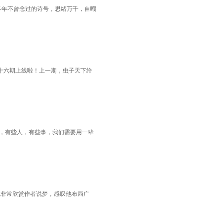
多年不曾念过的诗号，思绪万千，自嘲
十六期上线啦！上一期，虫子天下给
长，有些人，有些事，我们需要用一辈
也非常欣赏作者说梦，感叹他布局广