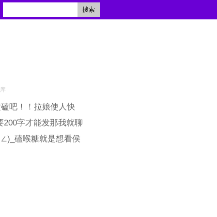
搜索
文库
磕磕吧！！拉娘使人快
200字才能发那我就聊
)∠)_磕喉糖就是想看侯