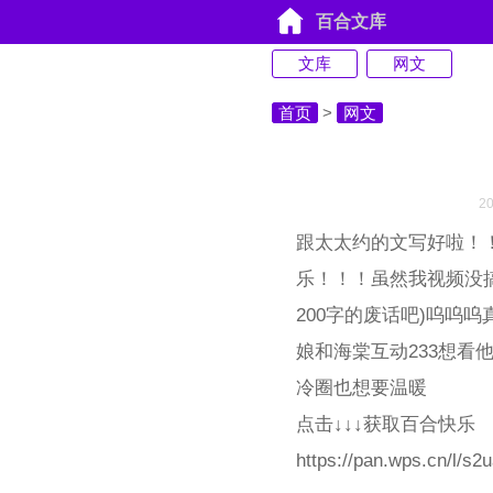
百合文库
文库
网文
首页
>
网文
2
跟太太约的文写好啦！
乐！！！虽然我视频没
200字的废话吧)呜呜
娘和海棠互动233想看他
冷圈也想要温暖
点击↓↓↓获取百合快乐
https://pan.wps.cn/l/s2