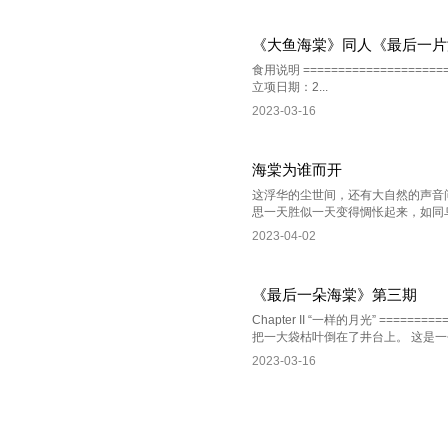
《大鱼海棠》同人《最后一片
食用说明 =====================
立项日期：2...
2023-03-16
海棠为谁而开
这浮华的尘世间，还有大自然的声音
思一天胜似一天变得惆怅起来，如同乌
2023-04-02
《最后一朵海棠》第三期
Chapter II “一样的月光” =
把一大袋枯叶倒在了井台上。 这是一
2023-03-16