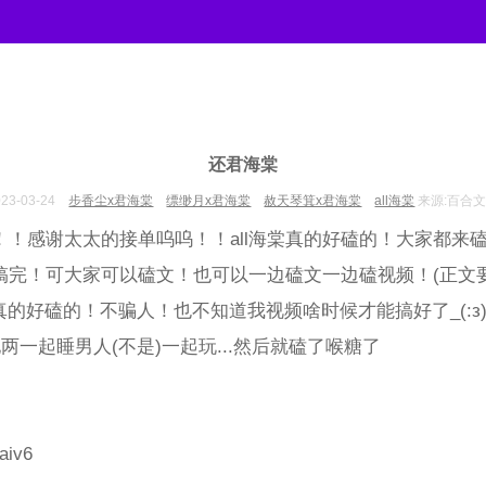
还君海棠
023-03-24
步香尘x君海棠
缥缈月x君海棠
赦天琴箕x君海棠
all海棠
来源:百合
！！感谢太太的接单呜呜！！all海棠真的好磕的！大家都来
搞完！可大家可以磕文！也可以一边磕文一边磕视频！(正文要
呜真的好磕的！不骗人！也不知道我视频啥时候才能搞好了_(:з
两一起睡男人(不是)一起玩...然后就磕了喉糖了
uaiv6