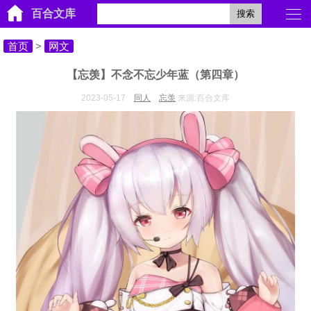
百合文库
搜索
首页
>
网文
【忘羡】不念不忘少年蓝（第四章）
2023-05-17
同人
忘羡
来源:百合文库