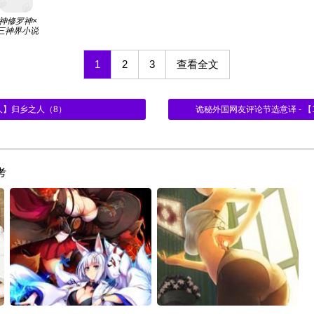
神修罗神×
三神界小说
1
2
3
查看全文
人】归乡之人（8）
诡秘外国网友评论节选意译 - 【1
考