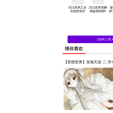
凹凸世界乙女
凹凸世界雷狮
海
当他想淦你
海盗团病娇x
唐
你
【崩坏三同
猜你喜欢
【异想世界】东海天辰·二·开