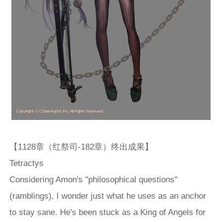
【1128章（红祭司-182章）终出成果】
Tetractys
Considering Amon's "philosophical questions"
(ramblings), I wonder just what he uses as an anchor
to stay sane. He's been stuck as a King of Angels for