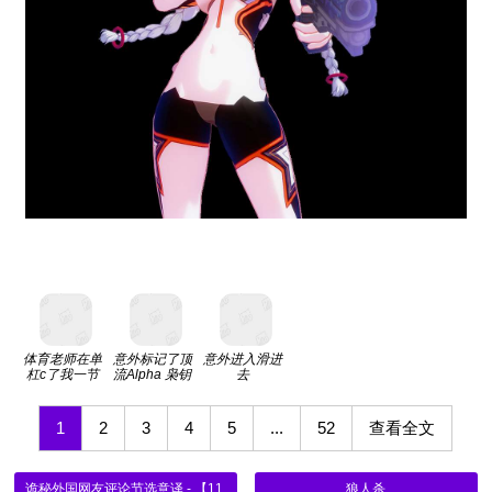
体育老师在单
意外标记了顶
意外进入滑进
杠c了我一节
流Alpha 枭钥
去
课网站
1
2
3
4
5
...
52
查看全文
诡秘外国网友评论节选意译 - 【1123-1127】【含本章说】
狼人杀