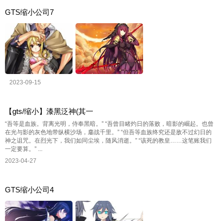
GTS缩小公司7
2023-09-15
【gts/缩小】漆黑泛神(其一
“吾等是血族。背离光明，侍奉黑暗。” “吾曾目睹灼日的落败，暗影的崛起。也曾
在光与影的灰色地带纵横沙场，鏖战千里。” “但吾等血族终究还是敌不过幻日的
神之诅咒。在烈光下，我们如同尘埃，随风消逝。” “该死的教皇……这笔账我们
一定要算。” ...
2023-04-27
GTS缩小公司4