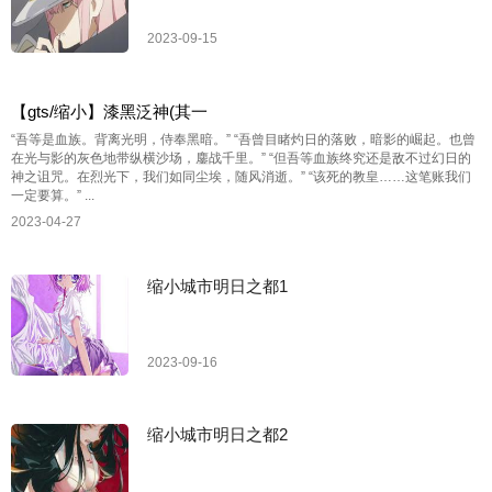
2023-09-15
【gts/缩小】漆黑泛神(其一
“吾等是血族。背离光明，侍奉黑暗。” “吾曾目睹灼日的落败，暗影的崛起。也曾
在光与影的灰色地带纵横沙场，鏖战千里。” “但吾等血族终究还是敌不过幻日的
神之诅咒。在烈光下，我们如同尘埃，随风消逝。” “该死的教皇……这笔账我们
一定要算。” ...
2023-04-27
缩小城市明日之都1
2023-09-16
缩小城市明日之都2