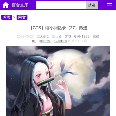
百合文库
搜索
首页
>
网文
［GTS］缩小回忆录（27）筛选
2023-08-20
巨大少女
巨大娘
GTS
GIANTESS
踩踏
gts
giantess
Giantess
来源:百合文库