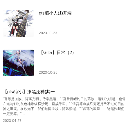
gts缩小人(1)开端
2023-11-23
【GTS】日常（2）
2023-10-25
【gts/缩小】漆黑泛神(其一
“吾等是血族。背离光明，侍奉黑暗。” “吾曾目睹灼日的落败，暗影的崛起。也曾
在光与影的灰色地带纵横沙场，鏖战千里。” “但吾等血族终究还是敌不过幻日的
神之诅咒。在烈光下，我们如同尘埃，随风消逝。” “该死的教皇……这笔账我们
一定要算。” ...
2023-04-27