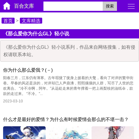
百合文库
搜索
首页
>
文库精选
《那么爱你为什么GL》轻小说
《那么爱你为什么GL》轻小说系列，作品来自网络搜集，如有侵
权请联系本站。
你为什么那么爱我？(－)
阳春三月，江东仍有薄寒。古年瑕拢了拢身上披着的大氅，看向了对岸的繁华街
巷。早春的风还是凉的，对岸却已人声鼎沸，熙熙攘攘的人群，写尽了人世的悲
欢离合。 “冷不冷啊，阿年。”从远处走来的青年撑着一把上画梨枝的油纸伞，款
款的走过来。 “不冷。”...
2023-03-10
什么才是最好的爱情？为什么有时候爱情会那么的不堪一击？