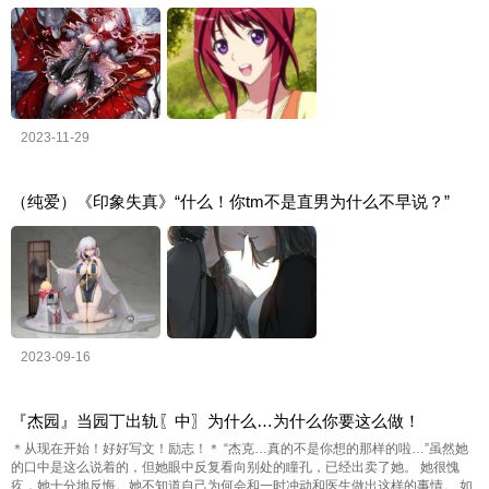
2023-11-29
（纯爱）《印象失真》“什么！你tm不是直男为什么不早说？”
2023-09-16
『杰园』当园丁出轨〖中〗为什么…为什么你要这么做！
＊从现在开始！好好写文！励志！＊ “杰克…真的不是你想的那样的啦…”虽然她
的口中是这么说着的，但她眼中反复看向别处的瞳孔，已经出卖了她。 她很愧
疚，她十分地反悔。她不知道自己为何会和一时冲动和医生做出这样的事情。 如