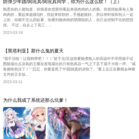
防弹少年团/闵玧其/闵玧其同学，你为什么这么软！（上）
熟悉你的人都知道，你很喜欢捏那些看起来就肉肉的人的脸。你觉得如果有人脸
肉肉的，看起来超级Q的，捏起来软软的，手感超级好。 所以有时候和别人一起
上街，你都不怎么四处看，怕看到脸肉肉的萌萌哒的人，自己会控制不住的想捏
捏。 不过，自从上了高三，...
2023-03-18
【黑塔利亚】那什么鬼的夏天
“我不活啦！让我狗带吧！！！”处于北/京这快要能煮熟人的高温中不停用扇子试
图能扇出点凉风的王耀在发现扇出的只有热风后一气之下丢下扇子大吼一声。 “咸
鱼都快热活了！” “忍忍，你要是死了中/国就真的凉快了。”看上去正在聚精会神看
文件的王京似...
2023-03-11
为什么我成了系统还那么坑爹！