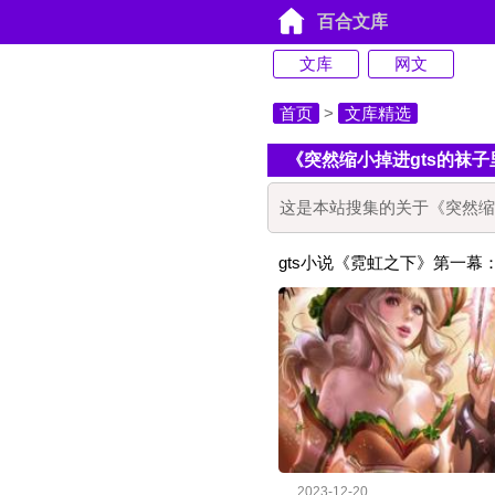
百合文库
文库
网文
首页
>
文库精选
《突然缩小掉进gts的袜
这是本站搜集的关于《突然缩
gts小说《霓虹之下》第一幕
2023-12-20