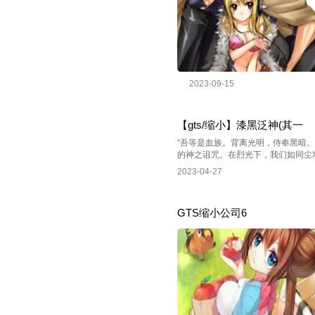
2023-09-15
【gts/缩小】漆黑泛神(其一
“吾等是血族。背离光明，侍奉黑暗。
的神之诅咒。在烈光下，我们如同尘埃，
2023-04-27
GTS缩小公司6