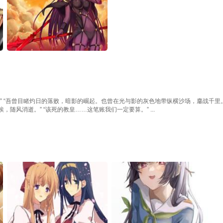
” “吾曾目睹灼日的落败，暗影的崛起。也曾在光与影的灰色地带纵横沙场，鏖战千里。
随风消逝。” “该死的教皇……这笔账我们一定要算。” ...