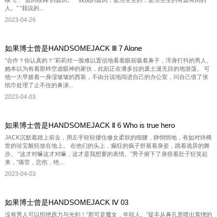
人。” “我说的...
2023-04-26
如果博士曾是HANDSOMEJACK Ⅲ 7 Alone
“合作？你认真的？”莉莉丝一脸难以置信地看着眼前吸着鼻子，浑身打抖的男人。
她本以为有着那样空虚眼神的家伙，此刻正在潘多拉的废土漫无目的地游荡。 可
他一大早披着一身湿皱皱的西装，不由分说地闯进自己的办公室，问自己借了张
纸巾处理了止不住的鼻涕...
2023-04-03
如果博士曾是HANDSOMEJACK Ⅱ 6 Who is true hero
JACK沉默着踏上前去，用左手轻轻搂住修女柔软的细腰，静悄悄地，有如对待稀
世的珍宝般轻放在地上。 在他们的头上，癫狂的疯子舒展着身姿，跳着诡异的舞
步。 “这才对嘛这才对嘛，这才是我想要的表情。”男子俯下了身捂着肚子狂笑起
来，“痛苦，悲伤，绝...
2023-04-03
如果博士曾是HANDSOMEJACK Ⅳ 03
没有男人可以拒绝原力与光剑！“那可是魔女，年轻人。”提丰从鼻孔里喷出萦绕的