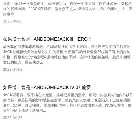
烟雾，“而且一下就是两个，你应该明白，仅仅一个魔女就可以在潘多拉上引起怎
样的腥风血雨。” JACK沉默着，微微点了点头 缠绕着火焰，扭曲空间的Lilith，不
知道粉...
2023-04-26
如果博士曾是HANDSOMEJACK Ⅲ HERO？
暴改车的引擎咆哮着疯转，在崎岖坑洼的山路上奔驰，捆得严严实实扔在后座的
JACK被颠得快要吐在破破烂烂的座椅上 便携EXO外骨骼全部收进了背上的控制
中枢，两根粗壮的钢丝绳紧紧地缚住他的手脚，这种材质的钢丝绳一般用来捆缚
发狂的巨人，用在他这么一...
2023-04-03
如果博士曾是HANDSOMEJACK Ⅳ 07 偏爱
JACK背着身，双手插在衣兜里，撑着把厚重的黑伞。细雨中的微风将他的衣衫下
摆吹起，像是招展的旗帜飘扬在空中。他良久的沉默着，像是陷入了过往粘稠幽
邃的记忆中，难以抽身。 飘荡的细雨中，跪坐的银发魔女无意识地微张着嘴，修
长的小腿上沾满了新鲜的...
2023-04-26