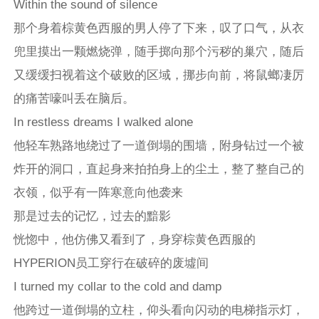
Within the sound of silence
那个身着棕黄色西服的男人停了下来，叹了口气，从衣
兜里摸出一颗燃烧弹，随手掷向那个污秽的巢穴，随后
又缓缓扫视着这个破败的区域，挪步向前，将鼠螂凄厉
的痛苦嚎叫丢在脑后。
In restless dreams I walked alone
他轻车熟路地绕过了一道倒塌的围墙，附身钻过一个被
炸开的洞口，直起身来拍拍身上的尘土，整了整自己的
衣领，似乎有一阵寒意向他袭来
那是过去的记忆，过去的黯影
恍惚中，他仿佛又看到了，身穿棕黄色西服的
HYPERION员工穿行在破碎的废墟间
I turned my collar to the cold and damp
他跨过一道倒塌的立柱，仰头看向闪动的电梯指示灯，