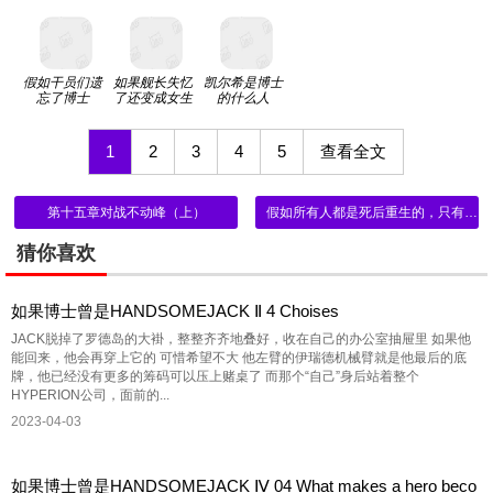
假如干员们遗
如果舰长失忆
凯尔希是博士
忘了博士
了还变成女生
的什么人
1
2
3
4
5
查看全文
第十五章对战不动峰（上）
假如所有人都是死后重生的，只有润玉是原装的，会发生什么？（一）
猜你喜欢
如果博士曾是HANDSOMEJACK Ⅱ 4 Choises
JACK脱掉了罗德岛的大褂，整整齐齐地叠好，收在自己的办公室抽屉里 如果他
能回来，他会再穿上它的 可惜希望不大 他左臂的伊瑞德机械臂就是他最后的底
牌，他已经没有更多的筹码可以压上赌桌了 而那个“自己”身后站着整个
HYPERION公司，面前的...
2023-04-03
如果博士曾是HANDSOMEJACK Ⅳ 04 What makes a hero beco