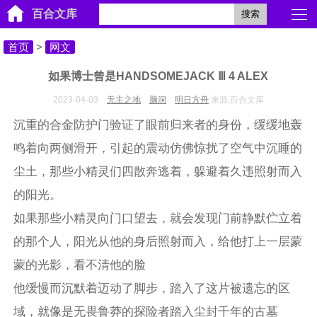
百合文库
搜索
首页
>
网文
如果博士曾是HANDSOMEJACK Ⅲ 4 ALEX
2023-04-03
无主之地
脑洞
明日方舟
来源:百合文库
沉重的合金防护门验证了眼前归来者的身份，缓缓地轰
鸣着向两侧滑开，引起的震动仿佛惊扰了空气中沉睡的
尘土，那些小精灵们四散奔逃着，躲避着久违照射而入
的阳光。
如果那些小精灵向门口望去，就会发现门前静默伫立着
的那个人，阳光从他的身后照射而入，给他打上一层蒙
蒙的光影，看不清他的脸
他缓慢而沉默着迈动了脚步，踏入了这片被遗忘的区
域，就像是无畏鲁莽的探险者踏入尘封千年的古墓