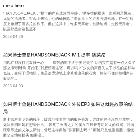
me a hero
“HANDSOMEJACK，”提丰的声音冰冷而平静，“潘多拉的屠夫，血腥的屠戮者，
无情的清洗者。客观上来说，他的确拔除了潘多拉上的许多强盗营地，在一定程
度上重塑了潘多拉的秩序。但在这其中，许多无辜者，被胁迫者，走投无路者，
以及那些命运甚至不...
2023-04-26
如果博士曾是HANDSOMEJACK Ⅳ 1 提丰·德莱昂
到现在都没打过双难一心·······痛苦的期中终于要过去了 咕的实在是有一点太久了
那么 呀咧呀咧 开始吧 “我想留着这张，可以吗？”少女的声音失去了以往的柔和与
低沉，变得干涩枯燥，像是滚烫沙地上摩挲着滚落的石块，抑制不住的抽咽声从
喉咙的...
2023-04-03
如果博士曾是HANDSOMEJACK 外传EP3 如果这就是故事的结
局
斯卡蒂对着明亮的镜子，缓缓地梳着光洁的银色长发，赤红的眸子漠然地放空，
无法推测出她在想些什么。 恢复了火鹰之力的魔女在展开背后如火的双翼，冲向
缓缓靠近的艾尔皮斯前，曾经这样问她 “你要回去吗？” 而她只是低垂着脸，缓慢
而坚定地摇摇头 如果没...