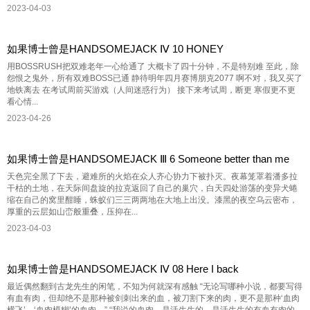
2023-04-03
如果博士曾是HANDSOMEJACK Ⅳ 10 HONEY
用BOSSRUSH把双难老年一心给通了 大概卡了四十分钟，不是特别难 至此，除
怨恨之鬼外，所有双难BOSS已通 静待明年四月赛博朋克2077 啊不对，我又买了
地铁离去 在考试周前买游戏（人间迷惑行为） 接下来考试周，断更 寒假更不更
看心情...
2023-04-26
如果博士曾是HANDSOMEJACK Ⅲ 6 Someone better than me
天色完全黑了下去，避难所的火焰在众人齐心协力下被扑灭。夜幕笼罩着潘多拉
干枯的土地，在天际间盘旋的拉克返回了自己的巢穴，白天四处游荡的变异犬蜷
缩在自己的窝里酣睡，蛛蚁们三三两两地在大地上出没。漆黑的夜空乌云密布，
厚重的云层如山峦般重叠，压抑在...
2023-04-03
如果博士曾是HANDSOMEJACK Ⅳ 08 Here I back
最近偶然翻到古龙先生的闲笔，不知为何就深有感触 “无论写哪种小说，都要写得
有血有肉，但却绝不是那种被剑刺出来的血，被刀割下来的肉，更不是那种‘血肉
横飞’、‘血肉模糊’的血肉。” “我说的血肉，是活生生的，是活生生的有血有肉的