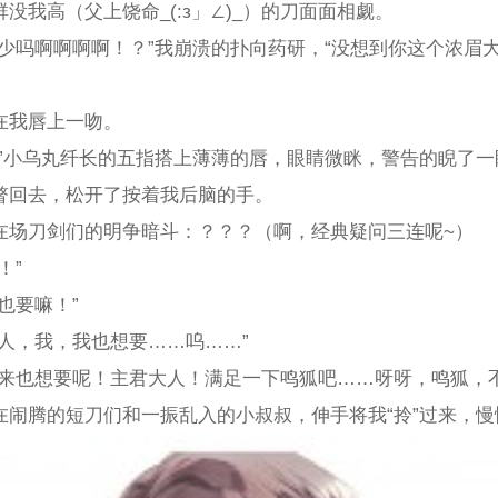
没我高（父上饶命_(:з」∠)_）的刀面面相觑。
欺少吗啊啊啊啊！？”我崩溃的扑向药研，“没想到你这个浓眉
在我唇上一吻。
…”小乌丸纤长的五指搭上薄薄的唇，眼睛微眯，警告的睨了
瞥回去，松开了按着我后脑的手。
在场刀剑们的明争暗斗：？？？（啊，经典疑问三连呢~）
！”
也要嘛！”
人，我，我也想要……呜……”
起来也想要呢！主君大人！满足一下鸣狐吧……呀呀，鸣狐，
在闹腾的短刀们和一振乱入的小叔叔，伸手将我“拎”过来，