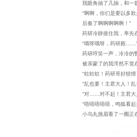
我眼角抽了几抽，和一群
“啊啊，你们是要以多
后奏了啊啊啊啊啊！”
药研冷静接住我，率先
“哦呀哦呀，药研殿…
药研哼笑一声，冷冷的
被亲蒙了的我浑然不觉
“欸欸欸！药研哥好狡猾
“乱也要！主君大人！乱
“对……对不起！主君大
“唔唔唔唔唔，鸣狐看
小乌丸挑眉看了一圈正