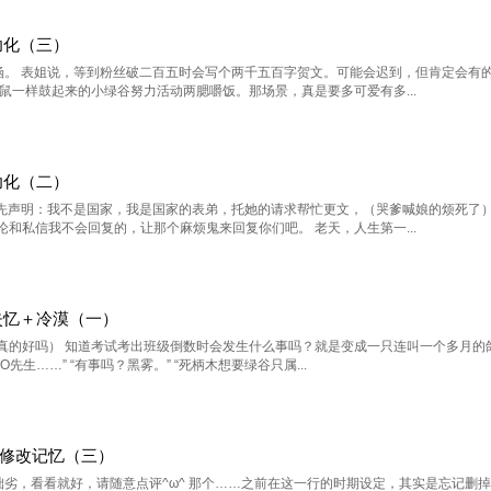
幼化（三）
包涵。 表姐说，等到粉丝破二百五时会写个两千五百字贺文。可能会迟到，但肯定会有
鼠一样鼓起来的小绿谷努力活动两腮嚼饭。那场景，真是要多可爱有多...
幼化（二）
 事先声明：我不是国家，我是国家的表弟，托她的请求帮忙更文，（哭爹喊娘的烦死了
和私信我不会回复的，让那个麻烦鬼来回复你们吧。 老天，人生第一...
失忆＋冷漠（一）
真的好吗） 知道考试考出班级倒数时会发生什么事吗？就是变成一只连叫一个多月的
FO先生……” “有事吗？黑雾。” “死柄木想要绿谷只属...
修改记忆（三）
拙劣，看看就好，请随意点评^ω^ 那个……之前在这一行的时期设定，其实是忘记删