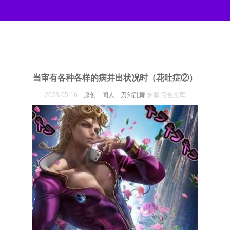
当审有各种各样的病并出状况时（花吐症②）
2023-05-16
原创
同人
刀剑乱舞
来源:百合文库