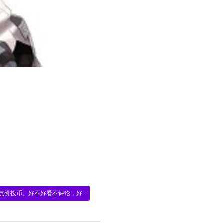
推荐小说。动漫同人 类型小说。给我点赞投币。好不好看不评论，好看的默默看。