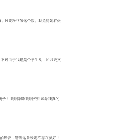
的，只要粉丝够这个数。我觉得她在做
）不过由于我也是个学生党，所以更文
鸽子！ 啊啊啊啊啊啊资料试卷我真的
掉的废设，请当这条设定不存在就好！