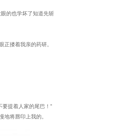
大眼的也学坏了知道先斩
一眼正搂着我亲的药研。
不要提着人家的尾巴！”
慢慢地将唇印上我的。