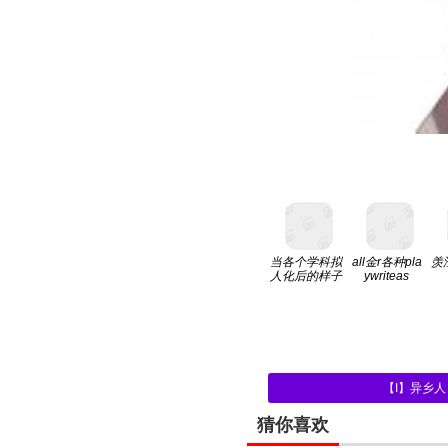
当各个学科拟
all金r各种pla
羡
人化后的样子
ywriteas
【I】异乡人（T
猜你喜欢