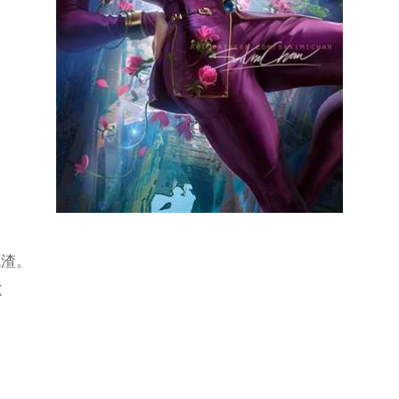
笔渣。
X