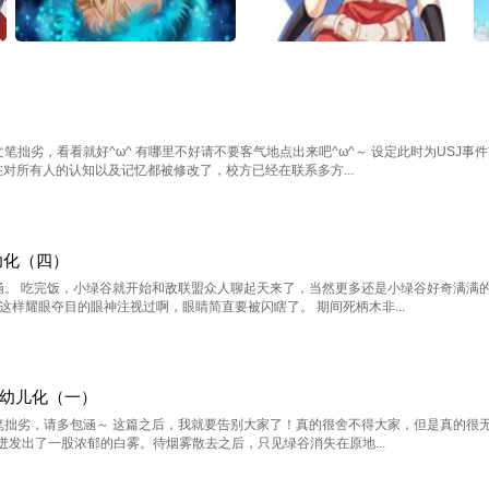
文笔拙劣，看看就好^ω^ 有哪里不好请不要客气地点出来吧^ω^～ 设定此时为USJ
在对所有人的认知以及记忆都被修改了，校方已经在联系多方...
幼化（四）
包涵。 吃完饭，小绿谷就开始和敌联盟众人聊起天来了，当然更多还是小绿谷好奇满满
这样耀眼夺目的眼神注视过啊，眼睛简直要被闪瞎了。 期间死柄木非...
幼儿化（一）
笔拙劣，请多包涵～ 这篇之后，我就要告别大家了！真的很舍不得大家，但是真的很无奈…
发出了一股浓郁的白雾。待烟雾散去之后，只见绿谷消失在原地...