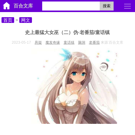
百合文库
搜索
首页
>
网文
史上最猛大女巫（二）伪·老番茄/童话镇
2023-05-17
悬疑
魔发奇缘
童话镇
脑洞
老番茄
来源:百合文库