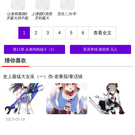
让老师塞跳d
上课跳D突然
兄坑二大r车
开最大挡不能
开到最大
掉
1
2
3
4
5
6
查看全文
第11章 从者间的战斗（2）
星灵界域 第四章 凡人
猜你喜欢
史上最猛大女巫（一）伪·老番茄/童话镇
2023-05-16