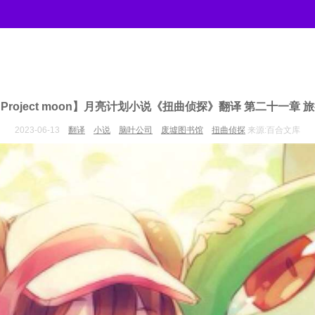
Project moon】月亮计划小说《扭曲侦探》翻译 第二十一章 
2023-06-13
翻译
小说
脑叶公司
废墟图书馆
扭曲侦探
来源:百合文库