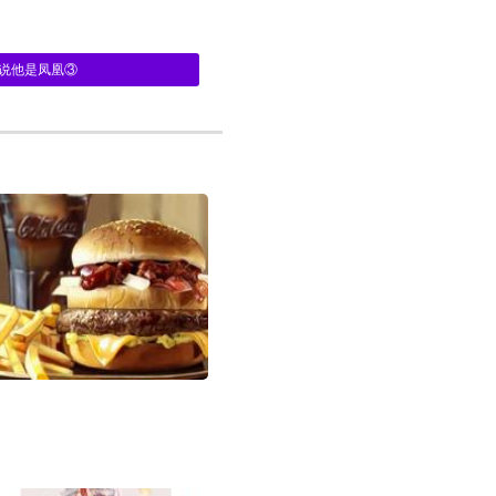
说他是凤凰③