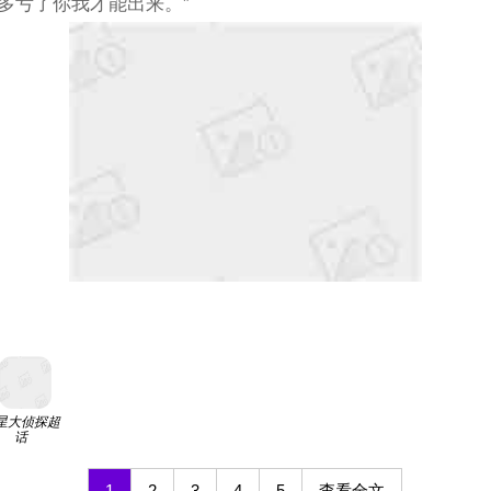
多亏了你我才能出来。”
星大侦探超
话
1
2
3
4
5
查看全文