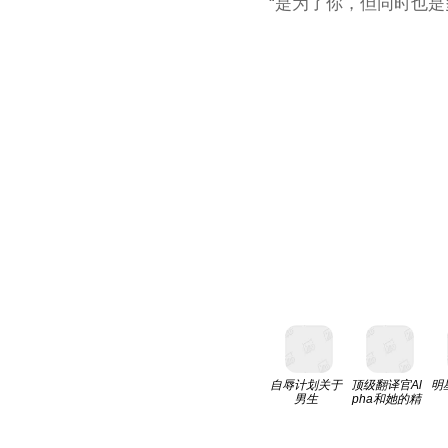
“是为了你，但同时也是
自辱计划关于
顶级翻译官Al
明
男生
pha和她的精
英女王