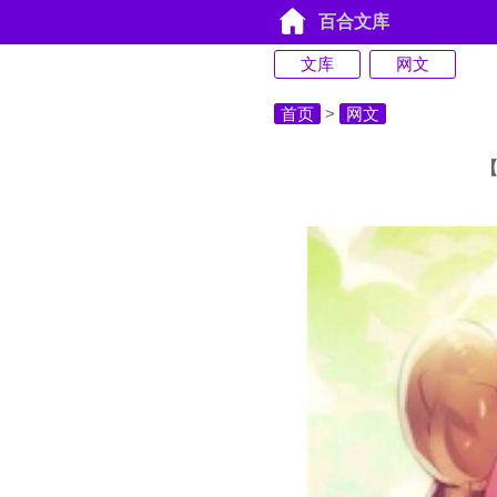
百合文库
文库
网文
首页
>
网文
【