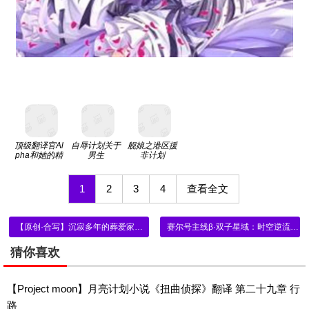
顶级翻译官Al
自辱计划关于
舰娘之港区援
pha和她的精
男生
非计划
英女王
1
2
3
4
查看全文
【原创·合写】沉寂多年的葬爱家族已经觉醒……
赛尔号主线β·双子星域：时空逆流（26）
猜你喜欢
【Project moon】月亮计划小说《扭曲侦探》翻译 第二十九章 行
路