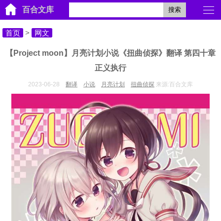
百合文库
搜索
首页
>
网文
【Project moon】月亮计划小说《扭曲侦探》翻译 第四十章
正义执行
2023-06-28
翻译
小说
月亮计划
扭曲侦探
来源:百合文库