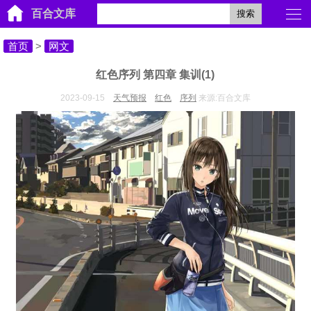
百合文库
搜索
首页
>
网文
红色序列 第四章 集训(1)
2023-09-15
天气预报
红色
序列
来源:百合文库