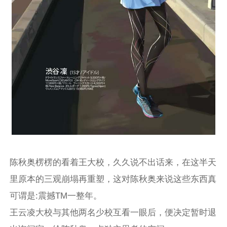
陈秋奥楞楞的看着王大校，久久说不出话来，在这半天
里原本的三观崩塌再重塑，这对陈秋奥来说这些东西真
可谓是:震撼TM一整年。
王云凌大校与其他两名少校互看一眼后，便决定暂时退