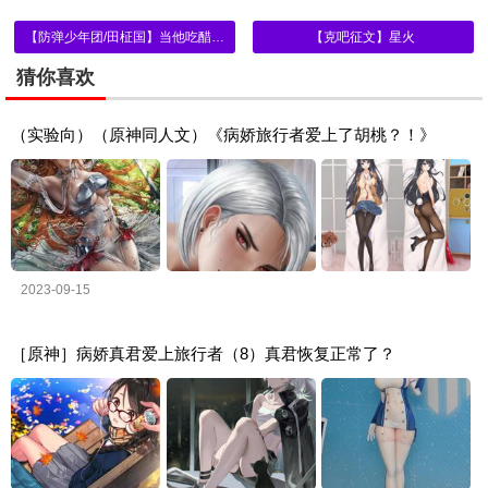
【防弹少年团/田柾国】当他吃醋后惹你生气
【克吧征文】星火
猜你喜欢
（实验向）（原神同人文）《病娇旅行者爱上了胡桃？！》
2023-09-15
［原神］病娇真君爱上旅行者（8）真君恢复正常了？