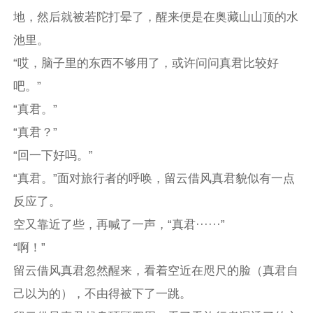
地，然后就被若陀打晕了，醒来便是在奥藏山山顶的水
池里。
“哎，脑子里的东西不够用了，或许问问真君比较好
吧。”
“真君。”
“真君？”
“回一下好吗。”
“真君。”面对旅行者的呼唤，留云借风真君貌似有一点
反应了。
空又靠近了些，再喊了一声，“真君······”
“啊！”
留云借风真君忽然醒来，看着空近在咫尺的脸（真君自
己以为的），不由得被下了一跳。