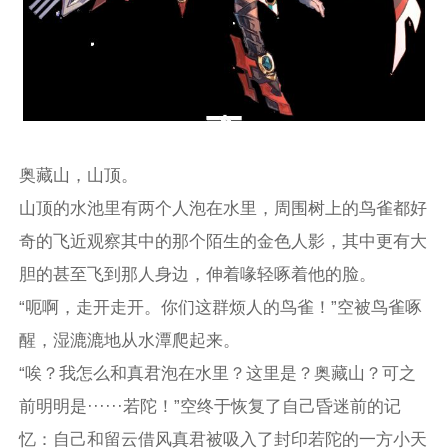
奥藏山，山顶。
山顶的水池里有两个人泡在水里，周围树上的鸟雀都好
奇的飞近观察其中的那个陌生的金色人影，其中更有大
胆的甚至飞到那人身边，伸着喙轻啄着他的脸。
“呃啊，走开走开。你们这群烦人的鸟雀！”空被鸟雀啄
醒，湿漉漉地从水潭爬起来。
“唉？我怎么和真君泡在水里？这里是？奥藏山？可之
前明明是······若陀！”空终于恢复了自己昏迷前的记
忆：自己和留云借风真君被吸入了封印若陀的一方小天