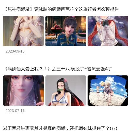
【原神病娇录】穿泳装的病娇芭芭拉？这旅行者怎么顶得住
2023-09-15
《病娇仙人爱上我？！》之三十八 玩脱了~被流云强A了
2023-07-17
岩王帝君钟离竟然才是真的病娇，还把屑妹妹抓住了？(八)