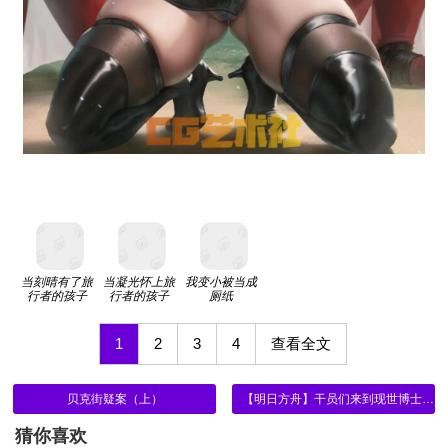
当刻晴有了旅
当凝光怀上旅
我变小被当成
行者的孩子
行者的孩子
厕纸
1
2
3
4
查看全文
贝克街疑案（上）
【明日方舟】干员们来到现世博士身边（七十八）莫斯提马 能天使 缪尔赛思
猜你喜欢