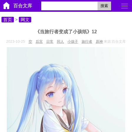
百合文库
搜索
首页
>
网文
《当旅行者变成了小孩纸》12
2023-10-25
空
后宫
日常
同人
小孩子
旅行者
原神
来源:百合文库