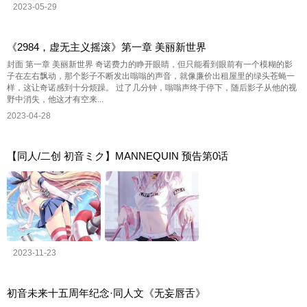
2023-05-29
《2984，虚无主义摇滚》第一章 美丽新世界
封面 第一章 美丽新世界 奇诺费力的睁开眼睛，但只能看到眼前有一个模糊的影
子在左右飘动，那个影子不断发出嗡嗡的声音，就像廉价出租屋里的绿头苍蝇一
样，这让奇诺感到十分烦躁。 过了几分钟，嗡嗡声终于停下，随后影子从他的视
野中消失，他这才有空来...
2023-04-28
【同人/二创 初音ミク】MANNEQUIN 预告第0话
2023-11-23
初音未来十五周年纪念·同人文《无妄唇舌》