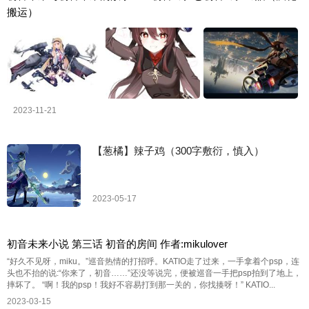
搬运）
2023-11-21
【葱橘】辣子鸡（300字敷衍，慎入）
2023-05-17
初音未来小说 第三话 初音的房间 作者:mikulover
“好久不见呀，miku。”巡音热情的打招呼。KATIO走了过来，一手拿着个psp，连
头也不抬的说:“你来了，初音……”还没等说完，便被巡音一手把psp拍到了地上，
摔坏了。 “啊！我的psp！我好不容易打到那一关的，你找揍呀！” KATIO...
2023-03-15