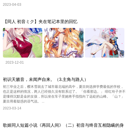
2023-04-03
【同人 初音ミク】夹在笔记本里的回忆
2023-12-01
初识天籁音，未闻声自来。（3.主角与路人）
初三毕业之后，樱木雪就去了城市最北端的高中，夏目则选择学费最低的学校，
也正是这样的情况，两人已经很久没有联系过了。 「你看那边。」 绯红玲子并不
是懂得沉默是金的女孩，所以坐在车子里她将手指指向了远处的山峰。 「山？」
夏目用着疑惑的语气说。 ...
2023-03-14
歌姬同人短篇小说《再回人间》（二）初音与终音互相隐瞒的身