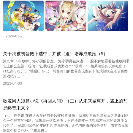
2024-03-26
关于我被初音殿下选中，并被（迫）培养成歌姬（9）
第九章 下午放学，洛小羽的卧室。 洛小羽蹲在床边，一脸不解地看着被他放到书
包上的公主殿下玩偶，“让我玩音乐类游戏？” “噗哟！”一脸呆萌笑的玩偶吐出了一
张纸条，打开。 “嗯嗯(｡･ω･｡)！羽酱你们的世界应该也有下落式触摸音乐节奏类
游戏吧？...
2023-04-03
歌姬同人短篇小说《再回人间》（三）从未来城离开，遇上的却
是终音未来？
（七）你是谁 在进入火车站前必须被检查身份，我和初音杂音道别后才意识到这
么一个严重的问题。我想混开这次检查，不过还是被一名扎着左马尾的金发少女
拉住了。 她是用紫色的皮筋扎起左马尾的，金色与略微的紫色搭配，看衣着应该
就是个初音亚种。 “想混进...