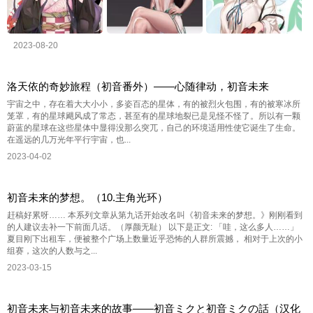
2023-08-20
洛天依的奇妙旅程（初音番外）——心随律动，初音未来
宇宙之中，存在着大大小小，多姿百态的星体，有的被烈火包围，有的被寒冰所
笼罩，有的星球飓风成了常态，甚至有的星球地裂已是见怪不怪了。所以有一颗
蔚蓝的星球在这些星体中显得没那么突兀，自己的环境适用性使它诞生了生命。
在遥远的几万光年平行宇宙，也...
2023-04-02
初音未来的梦想。（10.主角光环）
赶稿好累呀…… 本系列文章从第九话开始改名叫《初音未来的梦想。》刚刚看到
的人建议去补一下前面几话。（厚颜无耻） 以下是正文: 「哇，这么多人……」
夏目刚下出租车，便被整个广场上数量近乎恐怖的人群所震撼， 相对于上次的小
组赛，这次的人数与之...
2023-03-15
初音未来与初音未来的故事——初音ミクと初音ミクの話（汉化