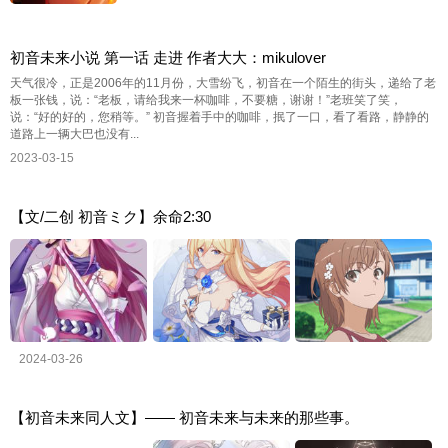
初音未来小说 第一话 走进 作者大大：mikulover
天气很冷，正是2006年的11月份，大雪纷飞，初音在一个陌生的街头，递给了老
板一张钱，说：“老板，请给我来一杯咖啡，不要糖，谢谢！”老班笑了笑，
说：“好的好的，您稍等。” 初音握着手中的咖啡，抿了一口，看了看路，静静的
道路上一辆大巴也没有...
2023-03-15
【文/二创 初音ミク】余命2:30
2024-03-26
【初音未来同人文】—— 初音未来与未来的那些事。