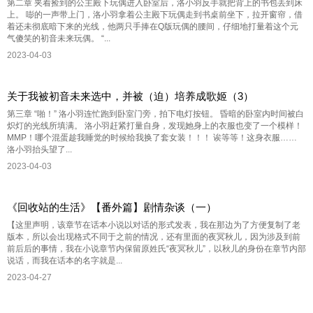
第二章 夹着捡到的公主殿下玩偶进入卧室后，洛小羽反手就把背上的书包丢到床
上。 嘭的一声带上门，洛小羽拿着公主殿下玩偶走到书桌前坐下，拉开窗帘，借
着还未彻底暗下来的光线，他两只手捧在Q版玩偶的腰间，仔细地打量着这个元
气傻笑的初音未来玩偶。 “...
2023-04-03
关于我被初音未来选中，并被（迫）培养成歌姬（3）
第三章 “啪！” 洛小羽连忙跑到卧室门旁，拍下电灯按钮。 昏暗的卧室内时间被白
炽灯的光线所填满。 洛小羽赶紧打量自身，发现她身上的衣服也变了一个模样！
MMP！哪个混蛋趁我睡觉的时候给我换了套女装！！！ 诶等等！这身衣服……
洛小羽抬头望了...
2023-04-03
《回收站的生活》【番外篇】剧情杂谈（一）
【这里声明，该章节在话本小说以对话的形式发表，我在那边为了方便复制了老
版本，所以会出现格式不同于之前的情况，还有里面的夜冥秋儿，因为涉及到前
前后后的事情，我在小说章节内保留原姓氏“夜冥秋儿”，以秋儿的身份在章节内部
说话，而我在话本的名字就是...
2023-04-27