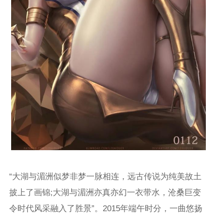
“大湖与湄洲似梦非梦一脉相连，远古传说为纯美故土
披上了画锦;大湖与湄洲亦真亦幻一衣带水，沧桑巨变
令时代风采融入了胜景”。2015年端午时分，一曲悠扬