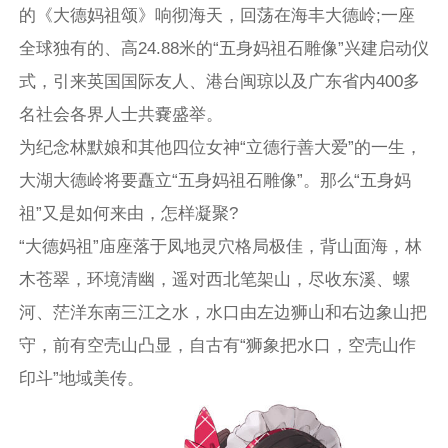
的《大德妈祖颂》响彻海天，回荡在海丰大德岭;一座
全球独有的、高24.88米的“五身妈祖石雕像”兴建启动仪
式，引来英国国际友人、港台闽琼以及广东省内400多
名社会各界人士共嚢盛举。
为纪念林默娘和其他四位女神“立德行善大爱”的一生，
大湖大德岭将要矗立“五身妈祖石雕像”。那么“五身妈
祖”又是如何来由，怎样凝聚?
“大德妈祖”庙座落于凤地灵穴格局极佳，背山面海，林
木苍翠，环境清幽，遥对西北笔架山，尽收东溪、螺
河、茫洋东南三江之水，水口由左边狮山和右边象山把
守，前有空壳山凸显，自古有“狮象把水口，空壳山作
印斗”地域美传。