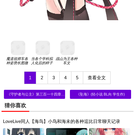
魔道祖师车各
当各个学科拟
战山为王各种
种姿势长图微
人化后的样子
车文
博
1
2
3
4
5
查看全文
《守护者与公主》第三百一十四章 马修的离去
《坠海》(轻小说 BL向 学生作)
猜你喜欢
LoveLive同人【海鸟】小鸟和海未的各种逗比日常聊天记录