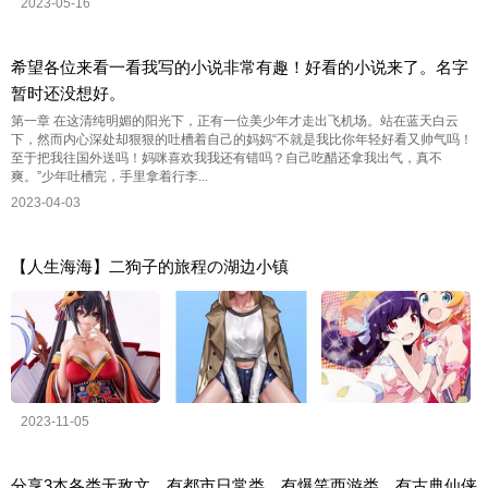
2023-05-16
希望各位来看一看我写的小说非常有趣！好看的小说来了。名字
暂时还没想好。
第一章 在这清纯明媚的阳光下，正有一位美少年才走出飞机场。站在蓝天白云
下，然而内心深处却狠狠的吐槽着自己的妈妈“不就是我比你年轻好看又帅气吗！
至于把我往国外送吗！妈咪喜欢我我还有错吗？自己吃醋还拿我出气，真不
爽。”少年吐槽完，手里拿着行李...
2023-04-03
【人生海海】二狗子的旅程の湖边小镇
2023-11-05
分享3本各类无敌文，有都市日常类、有爆笑西游类、有古典仙侠