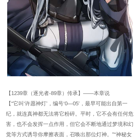
【1239章（逐光者-89章）传承】——本章说
【“它叫‘许愿神灯’，编号‘0—05’，最早可能出自第一
纪，就连真神都无法将它粉碎。平时，它不会有任何危
害，也不会发挥一点作用，但它会不断地通过梦境和幻
觉等方式诱导你摩擦表面，召唤出那位灯神。”“神秘女