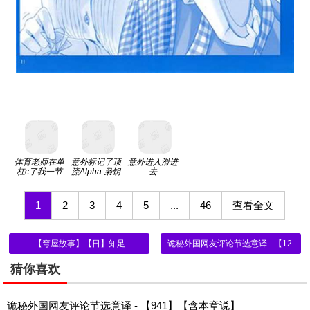
体育老师在单
意外标记了顶
意外进入滑进
杠c了我一节
流Alpha 枭钥
去
课网站
1
2
3
4
5
...
46
查看全文
【穹屋故事】【日】知足
诡秘外国网友评论节选意译 - 【1243-1246】【含本章说】
猜你喜欢
诡秘外国网友评论节选意译 - 【941】【含本章说】