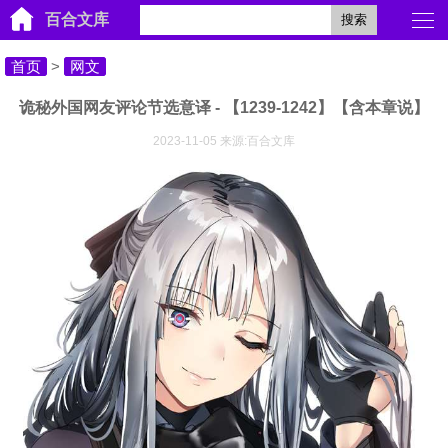
百合文库
搜索
首页
>
网文
诡秘外国网友评论节选意译 - 【1239-1242】【含本章说】
2023-11-05 来源:百合文库