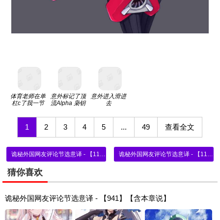
体育老师在单
意外标记了顶
意外进入滑进
杠c了我一节
流Alpha 枭钥
去
课网站
1
2
3
4
5
...
49
查看全文
诡秘外国网友评论节选意译 - 【1148-1152】【含本章说】
诡秘外国网友评论节选意译 - 【1162-1165】【含本章说】
猜你喜欢
诡秘外国网友评论节选意译 - 【941】【含本章说】