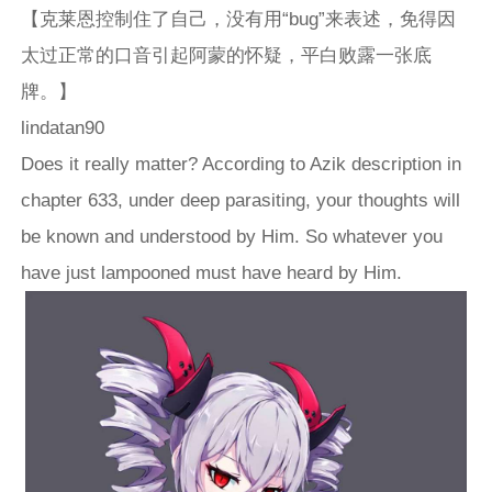
【克莱恩控制住了自己，没有用“bug”来表述，免得因
太过正常的口音引起阿蒙的怀疑，平白败露一张底
牌。】
lindatan90
Does it really matter? According to Azik description in
chapter 633, under deep parasiting, your thoughts will
be known and understood by Him. So whatever you
have just lampooned must have heard by Him.