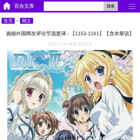
百合文库
搜索
首页
>
网文
诡秘外国网友评论节选意译 - 【1153-1161】【含本章说】
2023-11-01 来源:百合文库