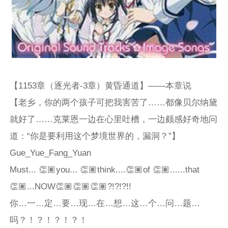
【1153章（逐光者-3章）黄昏通道】——本章说
【老乡，你的两个孩子可把我害苦了……都像贝尔纳黛
就好了……克莱恩一边在心里吐槽，一边颇感好奇地问
道：“你是要利用这个梦境世界的，漏洞？”】
Gue_Yue_Fang_Yuan
Must... 👏🏽you... 👏🏽think....👏🏽of 👏🏽......that
👏🏽...NOW👏🏽👏🏽👏🏽?!?!?!!
你…一…定…要…现…在…想…这…个…问…题…
吗？！？！？！？！